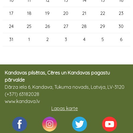
10
11
12
13
14
15
16
17
18
19
20
21
22
23
24
25
26
27
28
29
30
31
1
2
3
4
5
6
Kandavas pilsētas, Cēres un Kandavas pagastu
pārvalde
Dārza iela 6, Kandava, Tukuma novads, Latvija, LV-3120
(+371) 63182028
www.kandava.lv
Lapas karte