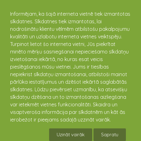
kandava.lv
Informējam, ka šajā interneta vietnē tiek izmantotas
sīkdatnes. Sīkdatnes tiek izmantotas, lai
PASĀKUMU
nodrošinātu klientu vēlmēm atbilstošu pakalpojumu
kvalitāti un uzlabotu interneta vietnes veiktspēju.
KALENDĀRS
Turpinot lietot šo interneta vietni, Jūs piekrītat
minēto mērķu sasniegšanai nepieciešamo sīkdatņu
izvietošanai iekārtā, no kuras esat veicis
pieslēgšanos mūsu vietnei. Jums ir tiesības
nepiekrist sīkdatņu izmantošanai, atbilstoši mainot
pārlūka iestatījumus un dzēšot iekārtā saglabātās
sīkdatnes. Lūdzu pievērsiet uzmanību, ka atsevišķu
sīkdatņu dzēšana un to izmantošanas aizliegšana
var ietekmēt vietnes funkcionalitāti. Skaidra un
visaptveroša informācija par sīkdatnēm un kāt ās
Kartingu sezonas noslēguma
ierobežot ir pieejams sadaļā uzzināt vairāk.
sacīkstes "Rotax DD2"
Uzināt vairāk
Sapratu