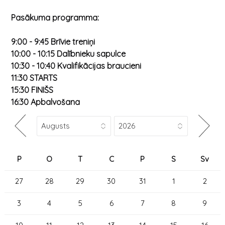
Pasākuma programma:
9:00 - 9:45 Brīvie treniņi
10:00 - 10:15 Dalībnieku sapulce
10:30 - 10:40 Kvalifikācijas braucieni
11:30 STARTS
15:30 FINIŠS
16:30 Apbalvošana
P
O
T
C
P
S
Sv
27
28
29
30
31
1
2
3
4
5
6
7
8
9