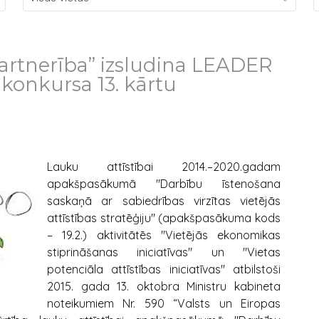
artnerība” izsludina LEADER
konkursa 13. kārtu
Lauku attīstībai 2014.–2020.gadam
apakšpasākumā "Darbību īstenošana
saskaņā ar sabiedrības virzītas vietējās
attīstības stratēģiju" (apakšpasākuma kods
– 19.2.) aktivitātēs "Vietējās ekonomikas
stiprināšanas iniciatīvas" un "Vietas
potenciāla attīstības iniciatīvas" atbilstoši
2015. gada 13. oktobra Ministru kabineta
noteikumiem Nr. 590 “Valsts un Eiropas