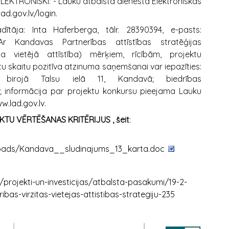
 ELEKTRONISKI: - Lauku atbalsta dienesta Elektroniskās
lad.gov.lv/login.
adītāja: Inta Haferberga, tālr. 28390394, e-pasts:
 Ar Kandavas Partnerības attīstības stratēģijas
ta vietējā attīstība) mērķiem, rīcībām, projektu
tu skaitu pozitīva atzinuma saņemšanai var iepazīties:
” birojā Talsu ielā 11, Kandavā; biedrības
; informācija par projektu konkursu pieejama Lauku
w.lad.gov.lv
.
JEKTU VĒRTĒŠANAS KRITĒRIJUS , šeit
:
ploads/Kandava__sludinajums_13_karta.doc
i/projekti-un-investicijas/atbalsta-pasakumi/19-2-
as-virzitas-vietejas-attistibas-strategiju-235