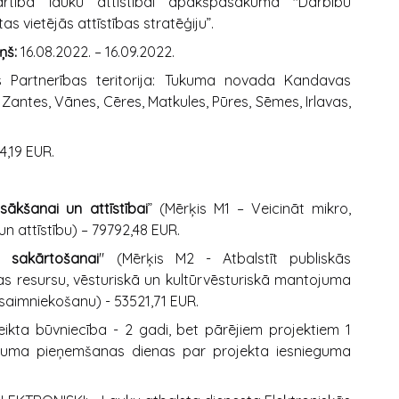
ārtība lauku attīstībai apakšpasākumā "Darbību
s vietējās attīstības stratēģiju”.
ņš:
16.08.2022. – 16.09.2022.
Partnerības teritorija: Tukuma novada Kandavas
Zantes, Vānes, Cēres, Matkules, Pūres, Sēmes, Irlavas,
4,19 EUR.
ākšanai un attīstībai
” (Mērķis M1 – Veicināt mikro,
 attīstību) – 79792,48 EUR.
as sakārtošanai
" (Mērķis M2 - Atbalstīt publiskās
bas resursu, vēsturiskā un kultūrvēsturiskā mantojuma
psaimniekošanu) - 53521,71 EUR.
 veikta būvniecība - 2 gadi, bet pārējiem projektiem 1
muma pieņemšanas dienas par projekta iesnieguma