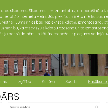
totas sīkdatnes. Sīkdatnes tiek izmantotas, lai nodrošinātu k
not lietot šo interneta vietni, Jūs piekrītat minēto mērķu sas
 vietnei. Jums ir tiesības nepiekrist sīkdatņu izmantošanai, a
t uzmanību, ka atsevišķu sīkdatņu dzēšana un to izmantošana
ācija par sīkdatnēm un kāt ās ierobežot ir pieejams sadaļā uz
isms
Izglītība
Kultūra
Sports
Pasākumu 
DĀRS