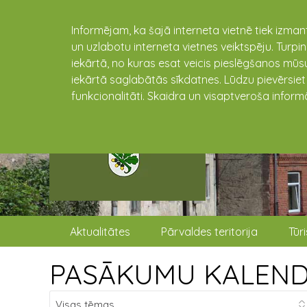
Informējam, ka šajā interneta vietnē tiek izman
un uzlabotu interneta vietnes veiktspēju. Turpi
iekārtā, no kuras esat veicis pieslēgšanos mūsu
iekārtā saglabātās sīkdatnes. Lūdzu pievērsie
funkcionalitāti. Skaidra un visaptveroša inform
Aktualitātes
Pārvaldes teritorija
Tūr
PASĀKUMU KALEN