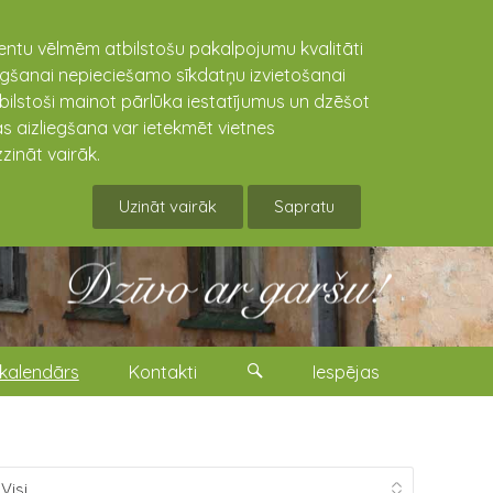
lientu vēlmēm atbilstošu pakalpojumu kvalitāti
niegšanai nepieciešamo sīkdatņu izvietošanai
tbilstoši mainot pārlūka iestatījumus un dzēšot
s aizliegšana var ietekmēt vietnes
zināt vairāk.
Uzināt vairāk
Sapratu
kalendārs
Kontakti
Iespējas