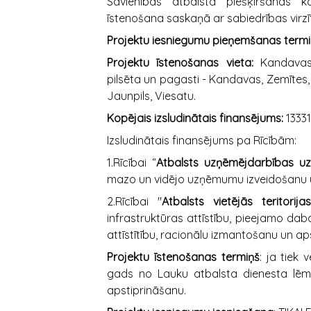
Savienības atbalsta piešķiršanas k
īstenošana saskaņā ar sabiedrības virzīta
Projektu iesniegumu pieņemšanas termi
Projektu īstenošanas vieta:
Kandavas 
pilsēta un pagasti - Kandavas, Zemītes, 
Jaunpils, Viesatu.
Kopējais izsludinātais finansējums:
13331
Izsludinātais finansējums pa Rīcībām:
1.Rīcībai “
Atbalsts uzņēmējdarbības uzs
mazo un vidējo uzņēmumu izveidošanu un
2.Rīcībai "
Atbalsts vietējās teritorij
infrastruktūras attīstību, pieejamo da
attīstītību, racionālu izmantošanu un a
Projektu īstenošanas termiņš
: ja tiek
gads no Lauku atbalsta dienesta lē
apstiprināšanu.