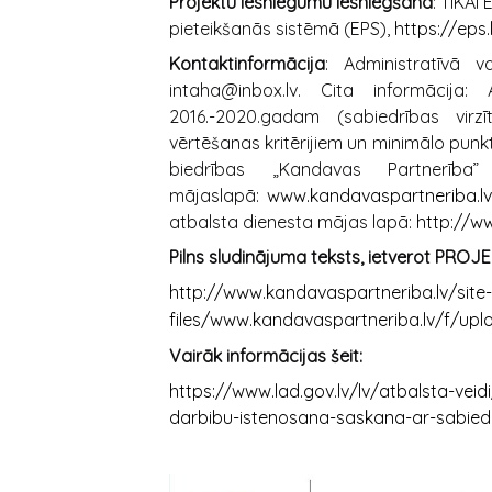
Projektu iesniegumu iesniegšana
: TIKAI
pieteikšanās sistēmā (EPS),
https://eps.
Kontaktinformācija
: Administratīvā v
intaha@inbox.lv. Cita informācija:
2016.-2020.gadam (sabiedrības virzī
vērtēšanas kritērijiem un minimālo punk
biedrības „Kandavas Partnerība
mājaslapā:
www.kandavaspartneriba.lv
atbalsta dienesta mājas lapā:
http://ww
Pilns sludinājuma teksts, ietverot PRO
http://www.kandavaspartneriba.lv/site-
files/www.kandavaspartneriba.lv/f/u
Vairāk informācijas šeit:
https://www.lad.gov.lv/lv/atbalsta-veid
darbibu-istenosana-saskana-ar-sabiedrib