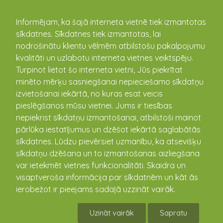
kandava.lv
Informējam, ka šajā interneta vietnē tiek izmantotas
sīkdatnes. Sīkdatnes tiek izmantotas, lai
PASĀKUMU
nodrošinātu klientu vēlmēm atbilstošu pakalpojumu
kvalitāti un uzlabotu interneta vietnes veiktspēju.
KALENDĀRS
Turpinot lietot šo interneta vietni, Jūs piekrītat
minēto mērķu sasniegšanai nepieciešamo sīkdatņu
izvietošanai iekārtā, no kuras esat veicis
pieslēgšanos mūsu vietnei. Jums ir tiesības
nepiekrist sīkdatņu izmantošanai, atbilstoši mainot
pārlūka iestatījumus un dzēšot iekārtā saglabātās
sīkdatnes. Lūdzu pievērsiet uzmanību, ka atsevišķu
sīkdatņu dzēšana un to izmantošanas aizliegšana
var ietekmēt vietnes funkcionalitāti. Skaidra un
visaptveroša informācija par sīkdatnēm un kāt ās
Muzikāls dzejas vakars " "Īstā
ierobežot ir pieejams sadaļā uzzināt vairāk.
vieta... Īstais laiks..." kopā ar
Uzināt vairāk
Sapratu
Vānes vokālo ansambli "Par