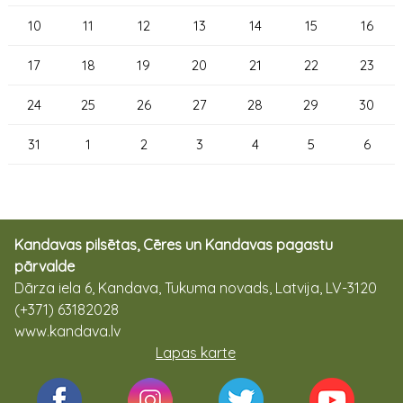
10
11
12
13
14
15
16
17
18
19
20
21
22
23
24
25
26
27
28
29
30
31
1
2
3
4
5
6
Kandavas pilsētas, Cēres un Kandavas pagastu
pārvalde
Dārza iela 6, Kandava, Tukuma novads, Latvija, LV-3120
(+371) 63182028
www.kandava.lv
Lapas karte