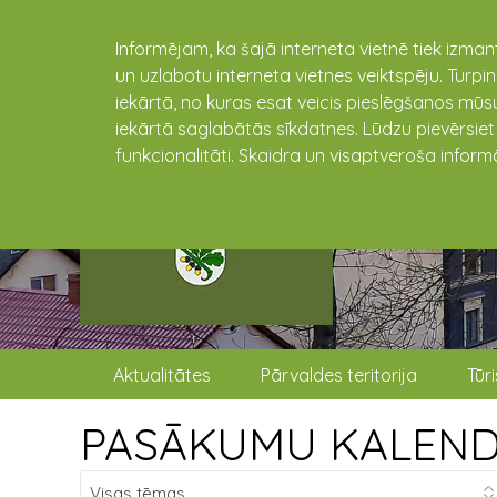
Informējam, ka šajā interneta vietnē tiek izman
un uzlabotu interneta vietnes veiktspēju. Turpi
iekārtā, no kuras esat veicis pieslēgšanos mūsu
iekārtā saglabātās sīkdatnes. Lūdzu pievērsie
funkcionalitāti. Skaidra un visaptveroša inform
Aktualitātes
Pārvaldes teritorija
Tūr
PASĀKUMU KALEN