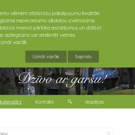
lientu vēlmēm atbilstošu pakalpojumu kvalitāti
niegšanai nepieciešamo sīkdatņu izvietošanai
tbilstoši mainot pārlūka iestatījumus un dzēšot
s aizliegšana var ietekmēt vietnes
zināt vairāk.
Uzināt vairāk
Sapratu
kalendārs
Kontakti
Iespējas