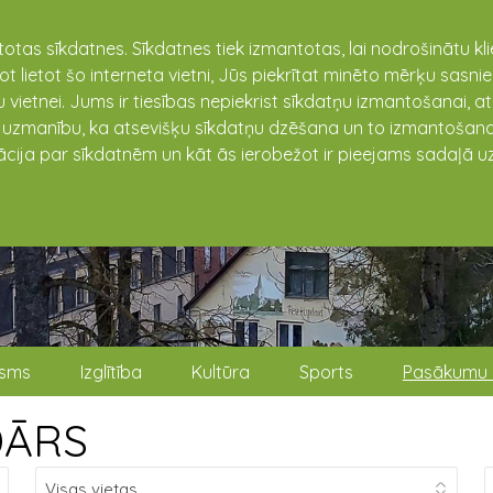
totas sīkdatnes. Sīkdatnes tiek izmantotas, lai nodrošinātu k
not lietot šo interneta vietni, Jūs piekrītat minēto mērķu sas
 vietnei. Jums ir tiesības nepiekrist sīkdatņu izmantošanai, a
t uzmanību, ka atsevišķu sīkdatņu dzēšana un to izmantošana
ācija par sīkdatnēm un kāt ās ierobežot ir pieejams sadaļā uz
isms
Izglītība
Kultūra
Sports
Pasākumu 
DĀRS