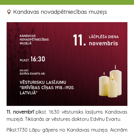
11.11.2022 16:30
Kandavas novadpētniecības muzejs
11. novembrī
plkst. 16.30 vēsturisks lasījums Kandavas
muzejā. Tikšanās ar vēstures doktoru Edvīnu Evartu.
Plkst.17.30 Lāpu gājiens no Kandavas muzeja. Aicinām