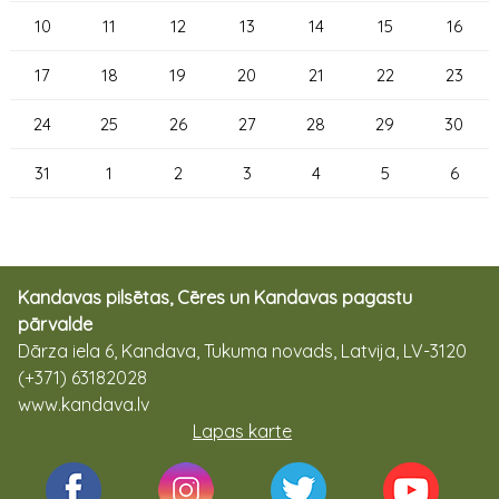
10
11
12
13
14
15
16
17
18
19
20
21
22
23
24
25
26
27
28
29
30
31
1
2
3
4
5
6
Kandavas pilsētas, Cēres un Kandavas pagastu
pārvalde
Dārza iela 6, Kandava, Tukuma novads, Latvija, LV-3120
(+371) 63182028
www.kandava.lv
Lapas karte