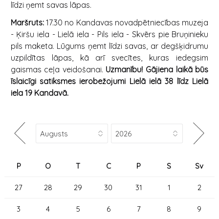
līdzi ņemt savas lāpas.
Maršruts:
17.30 no Kandavas novadpētniecības muzeja
- Ķiršu iela - Lielā iela - Pils iela - Skvērs pie Bruņinieku
pils maketa. Lūgums ņemt līdzi savas, ar degšķidrumu
uzpildītas lāpas, kā arī svecītes, kuras iedegsim
gaismas ceļa veidošanai.
Uzmanību! Gājiena laikā būs
īslaicīgi satiksmes ierobežojumi Lielā ielā 38 līdz Lielā
iela 19 Kandavā.
P
O
T
C
P
S
Sv
27
28
29
30
31
1
2
3
4
5
6
7
8
9