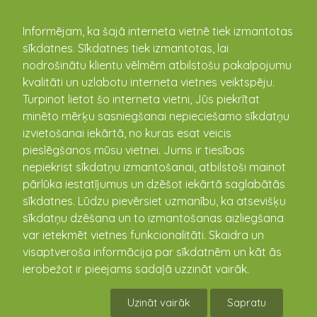
kandava.lv
Informējam, ka šajā interneta vietnē tiek izmantotas
sīkdatnes. Sīkdatnes tiek izmantotas, lai
PASĀKUMU
nodrošinātu klientu vēlmēm atbilstošu pakalpojumu
kvalitāti un uzlabotu interneta vietnes veiktspēju.
KALENDĀRS
Turpinot lietot šo interneta vietni, Jūs piekrītat
minēto mērķu sasniegšanai nepieciešamo sīkdatņu
izvietošanai iekārtā, no kuras esat veicis
pieslēgšanos mūsu vietnei. Jums ir tiesības
nepiekrist sīkdatņu izmantošanai, atbilstoši mainot
pārlūka iestatījumus un dzēšot iekārtā saglabātās
sīkdatnes. Lūdzu pievērsiet uzmanību, ka atsevišķu
sīkdatņu dzēšana un to izmantošanas aizliegšana
var ietekmēt vietnes funkcionalitāti. Skaidra un
visaptveroša informācija par sīkdatnēm un kāt ās
Vēsturisks lasījums par
ierobežot ir pieejams sadaļā uzzināt vairāk.
Brīvības cīņām Latvijā
Uzināt vairāk
Sapratu