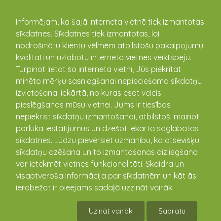
kandava.lv
Informējam, ka šajā interneta vietnē tiek izmantotas
sīkdatnes. Sīkdatnes tiek izmantotas, lai
PASĀKUMU
nodrošinātu klientu vēlmēm atbilstošu pakalpojumu
kvalitāti un uzlabotu interneta vietnes veiktspēju.
KALENDĀRS
Turpinot lietot šo interneta vietni, Jūs piekrītat
minēto mērķu sasniegšanai nepieciešamo sīkdatņu
izvietošanai iekārtā, no kuras esat veicis
pieslēgšanos mūsu vietnei. Jums ir tiesības
nepiekrist sīkdatņu izmantošanai, atbilstoši mainot
pārlūka iestatījumus un dzēšot iekārtā saglabātās
sīkdatnes. Lūdzu pievērsiet uzmanību, ka atsevišķu
sīkdatņu dzēšana un to izmantošanas aizliegšana
var ietekmēt vietnes funkcionalitāti. Skaidra un
visaptveroša informācija par sīkdatnēm un kāt ās
Senioru deju kopu festivāls
ierobežot ir pieejams sadaļā uzzināt vairāk.
"Pavasara ziedu balle"
Uzināt vairāk
Sapratu