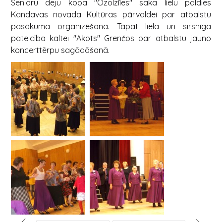
Senioru deju kopa "Ozolzīles" saka lielu paldies
Kandavas novada Kultūras pārvaldei par atbalstu
pasākuma organizēšanā. Tāpat liela un sirsnīga
pateicība kaltei "Akots" Grenčos par atbalstu jauno
koncerttērpu sagādāšanā.