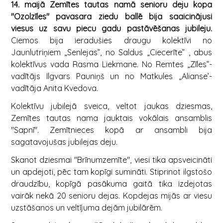
14. maijā Zemītes tautas namā senioru deju kopa
"Ozolzīles" pavasara ziedu ballē bija saaicinājusi
viesus uz savu piecu gadu pastāvēšanas jubileju.
Ciemos bija ieradušies draugu kolektīvi no
Jaunlutriņiem „Senlejas”, no Saldus „Ciecerīte” , abus
kolektīvus vada Rasma Liekmane. No Remtes „Zīles”-
vadītājs Ilgvars Pauniņš un no Matkules „Alianse’-
vadītāja Anita Kvedova.
Kolektīvu jubilejā sveica, veltot jaukas dziesmas,
Zemītes tautas nama jauktais vokālais ansamblis
"Sapnī". Zemītnieces kopā ar ansambli bija
sagatavojušas jubilejas deju.
Skanot dziesmai "Brīnumzemīte", viesi tika apsveicināti
un apdejoti, pēc tam kopīgi sumināti. Stiprinot ilgstošo
draudzību, kopīgā pasākuma gaitā tika izdejotas
vairāk nekā 20 senioru dejas. Kopdejas mijās ar viesu
uzstāšanos un veltījuma dejām jubilārēm.