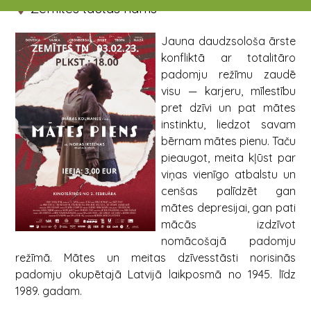
Zemītes tautas nams
Jauna daudzsološa ārste
konfliktā ar totalitāro
padomju režīmu zaudē
visu — karjeru, mīlestību
pret dzīvi un pat mātes
instinktu, liedzot savam
bērnam mātes pienu. Taču
pieaugot, meita kļūst par
viņas vienīgo atbalstu un
cenšas palīdzēt gan
mātes depresijai, gan pati
mācās izdzīvot
nomācošajā padomju
režīmā. Mātes un meitas dzīvesstāsti norisinās
padomju okupētajā Latvijā laikposmā no 1945. līdz
1989. gadam.