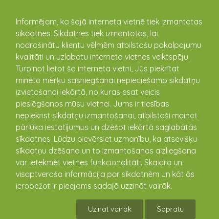
kandava.lv
Informējam, ka šajā interneta vietnē tiek izmantotas
sīkdatnes. Sīkdatnes tiek izmantotas, lai
PASĀKUMU
nodrošinātu klientu vēlmēm atbilstošu pakalpojumu
kvalitāti un uzlabotu interneta vietnes veiktspēju.
KALENDĀRS
Turpinot lietot šo interneta vietni, Jūs piekrītat
minēto mērķu sasniegšanai nepieciešamo sīkdatņu
izvietošanai iekārtā, no kuras esat veicis
pieslēgšanos mūsu vietnei. Jums ir tiesības
nepiekrist sīkdatņu izmantošanai, atbilstoši mainot
pārlūka iestatījumus un dzēšot iekārtā saglabātās
sīkdatnes. Lūdzu pievērsiet uzmanību, ka atsevišķu
sīkdatņu dzēšana un to izmantošanas aizliegšana
var ietekmēt vietnes funkcionalitāti. Skaidra un
visaptveroša informācija par sīkdatnēm un kāt ās
Kino "Mātes Piens"
ierobežot ir pieejams sadaļā uzzināt vairāk.
03.02.2023 18:00 - 19:50
Uzināt vairāk
Sapratu