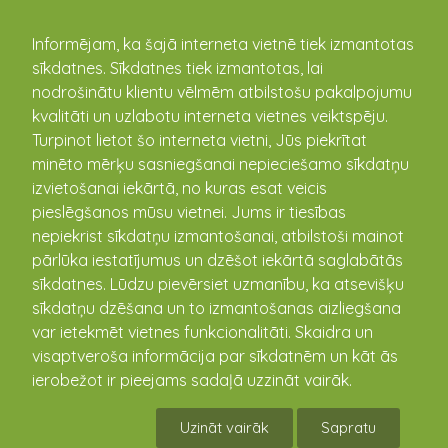
kandava.lv
Informējam, ka šajā interneta vietnē tiek izmantotas
sīkdatnes. Sīkdatnes tiek izmantotas, lai
PASĀKUMU
nodrošinātu klientu vēlmēm atbilstošu pakalpojumu
kvalitāti un uzlabotu interneta vietnes veiktspēju.
KALENDĀRS
Turpinot lietot šo interneta vietni, Jūs piekrītat
minēto mērķu sasniegšanai nepieciešamo sīkdatņu
izvietošanai iekārtā, no kuras esat veicis
pieslēgšanos mūsu vietnei. Jums ir tiesības
nepiekrist sīkdatņu izmantošanai, atbilstoši mainot
pārlūka iestatījumus un dzēšot iekārtā saglabātās
sīkdatnes. Lūdzu pievērsiet uzmanību, ka atsevišķu
sīkdatņu dzēšana un to izmantošanas aizliegšana
var ietekmēt vietnes funkcionalitāti. Skaidra un
visaptveroša informācija par sīkdatnēm un kāt ās
Individuāls treniņš
ierobežot ir pieejams sadaļā uzzināt vairāk.
orientēšanās sportā
Uzināt vairāk
Sapratu