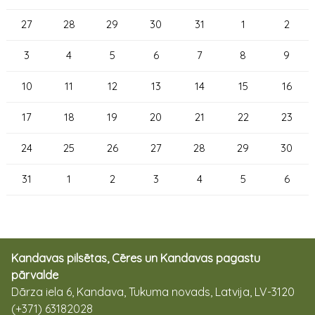
27
28
29
30
31
1
2
3
4
5
6
7
8
9
10
11
12
13
14
15
16
17
18
19
20
21
22
23
24
25
26
27
28
29
30
31
1
2
3
4
5
6
Kandavas pilsētas, Cēres un Kandavas pagastu
pārvalde
Dārza iela 6, Kandava, Tukuma novads, Latvija, LV-3120
(+371) 63182028