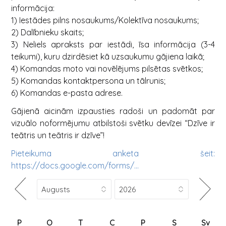
informācija:
1) Iestādes pilns nosaukums/Kolektīva nosaukums;
2) Dalībnieku skaits;
3) Neliels apraksts par iestādi, īsa informācija (3-4
teikumi), kuru dzirdēsiet kā uzsaukumu gājiena laikā;
4) Komandas moto vai novēlējums pilsētas svētkos;
5) Komandas kontaktpersona un tālrunis;
6) Komandas e-pasta adrese.
Gājienā aicinām izpausties radoši un padomāt par
vizuālo noformējumu atbilstoši svētku devīzei “Dzīve ir
teātris un teātris ir dzīve”!
Pieteikuma anketa šeit:
https://docs.google.com/forms/...
P
O
T
C
P
S
Sv