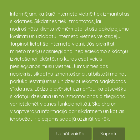
kandava.lv
Informējam, ka šajā interneta vietnē tiek izmantotas
sīkdatnes. Sīkdatnes tiek izmantotas, lai
PASĀKUMU
nodrošinātu klientu vēlmēm atbilstošu pakalpojumu
kvalitāti un uzlabotu interneta vietnes veiktspēju.
KALENDĀRS
Turpinot lietot šo interneta vietni, Jūs piekrītat
minēto mērķu sasniegšanai nepieciešamo sīkdatņu
izvietošanai iekārtā, no kuras esat veicis
pieslēgšanos mūsu vietnei. Jums ir tiesības
nepiekrist sīkdatņu izmantošanai, atbilstoši mainot
pārlūka iestatījumus un dzēšot iekārtā saglabātās
sīkdatnes. Lūdzu pievērsiet uzmanību, ka atsevišķu
sīkdatņu dzēšana un to izmantošanas aizliegšana
var ietekmēt vietnes funkcionalitāti. Skaidra un
visaptveroša informācija par sīkdatnēm un kāt ās
Aicinām pieteikties Kandavas
ierobežot ir pieejams sadaļā uzzināt vairāk.
pilsētas svētku gājienam!
Uzināt vairāk
Sapratu