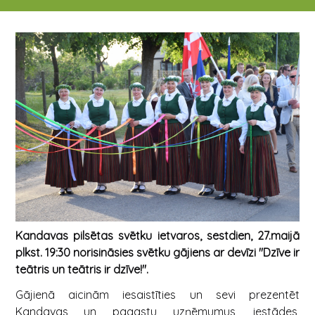
07.03.2023 - 20.05.2023
Kandavas pilsētas svētku ietvaros, sestdien, 27.maijā
plkst. 19:30 norisināsies svētku gājiens ar devīzi "Dzīve ir
teātris un teātris ir dzīve!".
Gājienā aicinām iesaistīties un sevi prezentēt
Kandavas un pagastu uzņēmumus, iestādes,