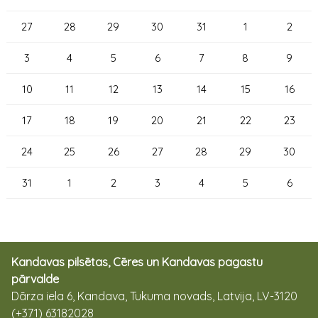
27
28
29
30
31
1
2
3
4
5
6
7
8
9
10
11
12
13
14
15
16
17
18
19
20
21
22
23
24
25
26
27
28
29
30
31
1
2
3
4
5
6
Kandavas pilsētas, Cēres un Kandavas pagastu
pārvalde
Dārza iela 6, Kandava, Tukuma novads, Latvija, LV-3120
(+371) 63182028