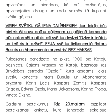
apvienības un biedrības, kā arī iedzīvotājus,
apvienojoties draugu un radu saimēs tā kuplinot
svētku gājienu.
VISIEM SVĒTKU GĀJIENA DALĪBNIEKIEM, kuri laicīgi būs
pieteikuši savu dalību gājienam un gājienā komanda
būs noformēta atbilstoši svētku devīzei “Dzīve ir teātris
un teātris ir dzīve!" IEEJA svētku lielkoncertā "Intars
Busulis un Abonementa orķestris" BEZ MAKSAS!
Pulcēšanās paredzēta no plkst. 19.00 pie Katoļu
baznīcas. Gājiens virzīsies no Katoļu baznīcas līdz
Brīvdabas estrādei “Ozolāji”, kurā gaidāms lielais
svētku koncerts: Intars Busulis un Abonementa
orķestris: Kārlis Lācis, Kaspars Zemītis, Kaspars
Grigalis, Edvīns Ozols, Māris Jēkabsons, Karīna Tropa,
Vineta Elksne.
Gaidīsim pieteikumus
līdz 20.maijam
, aizpildot
pieteikšanās anketu, kurā jānorāda sekojoša