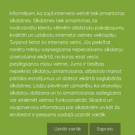
kandava.lv
Informējam, ka šajā interneta vietnē tiek izmantotas
sīkdatnes. Sīkdatnes tiek izmantotas, lai
PASĀKUMU
nodrošinātu klientu vēlmēm atbilstošu pakalpojumu
kvalitāti un uzlabotu interneta vietnes veiktspēju.
KALENDĀRS
Turpinot lietot šo interneta vietni, Jūs piekrītat
minēto mērķu sasniegšanai nepieciešamo sīkdatņu
izvietošanai iekārtā, no kuras esat veicis
pieslēgšanos mūsu vietnei. Jums ir tiesības
nepiekrist sīkdatņu izmantošanai, atbilstoši mainot
pārlūka iestatījumus un dzēšot iekārtā saglabātās
sīkdatnes. Lūdzu pievērsiet uzmanību, ka atsevišķu
sīkdatņu dzēšana un to izmantošanas aizliegšana
var ietekmēt vietnes funkcionalitāti. Skaidra un
visaptveroša informācija par sīkdatnēm un kāt ās
Lieldienu pasākumi Zemītē
ierobežot ir pieejams sadaļā uzzināt vairāk.
09.04.2023 11:00 - 16:00
Uzināt vairāk
Sapratu