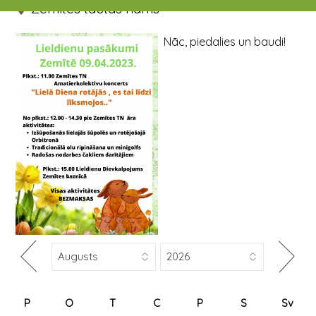
Zemītes tautas nams
Nāc, piedalies un baudi!
P
O
T
C
P
S
Sv