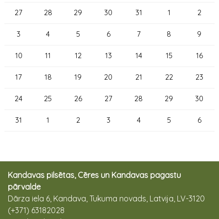
27
28
29
30
31
1
2
3
4
5
6
7
8
9
10
11
12
13
14
15
16
17
18
19
20
21
22
23
24
25
26
27
28
29
30
31
1
2
3
4
5
6
Kandavas pilsētas, Cēres un Kandavas pagastu
pārvalde
Dārza iela 6, Kandava, Tukuma novads, Latvija, LV-3120
(+371) 63182028