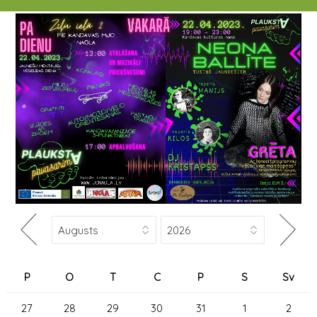
P
O
T
C
P
S
Sv
27
28
29
30
31
1
2