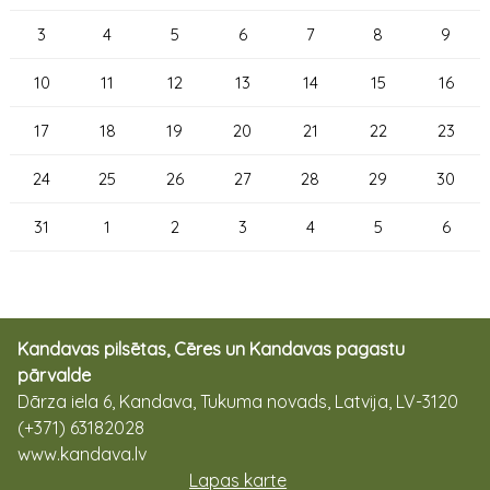
3
4
5
6
7
8
9
10
11
12
13
14
15
16
17
18
19
20
21
22
23
24
25
26
27
28
29
30
31
1
2
3
4
5
6
Kandavas pilsētas, Cēres un Kandavas pagastu
pārvalde
Dārza iela 6, Kandava, Tukuma novads, Latvija, LV-3120
(+371) 63182028
www.kandava.lv
Lapas karte