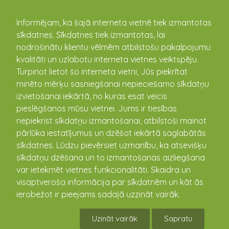
kandava.lv
Informējam, ka šajā interneta vietnē tiek izmantotas
sīkdatnes. Sīkdatnes tiek izmantotas, lai
PASĀKUMU
nodrošinātu klientu vēlmēm atbilstošu pakalpojumu
kvalitāti un uzlabotu interneta vietnes veiktspēju.
KALENDĀRS
Turpinot lietot šo interneta vietni, Jūs piekrītat
minēto mērķu sasniegšanai nepieciešamo sīkdatņu
izvietošanai iekārtā, no kuras esat veicis
pieslēgšanos mūsu vietnei. Jums ir tiesības
nepiekrist sīkdatņu izmantošanai, atbilstoši mainot
pārlūka iestatījumus un dzēšot iekārtā saglabātās
sīkdatnes. Lūdzu pievērsiet uzmanību, ka atsevišķu
sīkdatņu dzēšana un to izmantošanas aizliegšana
var ietekmēt vietnes funkcionalitāti. Skaidra un
visaptveroša informācija par sīkdatnēm un kāt ās
Plauksta pavasarim
ierobežot ir pieejams sadaļā uzzināt vairāk.
22.04.2023 13:00 - 23:00
Uzināt vairāk
Sapratu