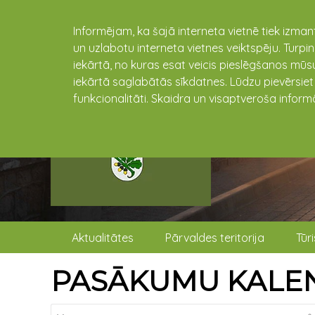
Informējam, ka šajā interneta vietnē tiek izman
un uzlabotu interneta vietnes veiktspēju. Turpi
iekārtā, no kuras esat veicis pieslēgšanos mūsu
iekārtā saglabātās sīkdatnes. Lūdzu pievērsie
funkcionalitāti. Skaidra un visaptveroša inform
Aktualitātes
Pārvaldes teritorija
Tūr
PASĀKUMU KALE