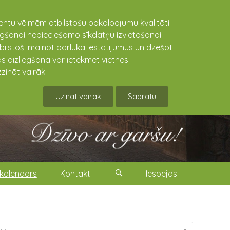
lientu vēlmēm atbilstošu pakalpojumu kvalitāti
niegšanai nepieciešamo sīkdatņu izvietošanai
tbilstoši mainot pārlūka iestatījumus un dzēšot
s aizliegšana var ietekmēt vietnes
zināt vairāk.
Uzināt vairāk
Sapratu
kalendārs
Kontakti
Iespējas