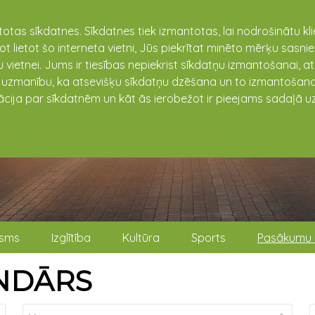
totas sīkdatnes. Sīkdatnes tiek izmantotas, lai nodrošinātu k
not lietot šo interneta vietni, Jūs piekrītat minēto mērķu sas
 vietnei. Jums ir tiesības nepiekrist sīkdatņu izmantošanai, a
t uzmanību, ka atsevišķu sīkdatņu dzēšana un to izmantošana
ācija par sīkdatnēm un kāt ās ierobežot ir pieejams sadaļā uz
isms
Izglītība
Kultūra
Sports
Pasākumu 
NDĀRS