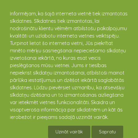
kandava.lv
Informējam, ka šajā interneta vietnē tiek izmantotas
sīkdatnes. Sīkdatnes tiek izmantotas, lai
PASĀKUMU
nodrošinātu klientu vēlmēm atbilstošu pakalpojumu
kvalitāti un uzlabotu interneta vietnes veiktspēju.
KALENDĀRS
Turpinot lietot šo interneta vietni, Jūs piekrītat
minēto mērķu sasniegšanai nepieciešamo sīkdatņu
izvietošanai iekārtā, no kuras esat veicis
pieslēgšanos mūsu vietnei. Jums ir tiesības
nepiekrist sīkdatņu izmantošanai, atbilstoši mainot
pārlūka iestatījumus un dzēšot iekārtā saglabātās
sīkdatnes. Lūdzu pievērsiet uzmanību, ka atsevišķu
sīkdatņu dzēšana un to izmantošanas aizliegšana
var ietekmēt vietnes funkcionalitāti. Skaidra un
visaptveroša informācija par sīkdatnēm un kāt ās
Kandavas Mākslas un
ierobežot ir pieejams sadaļā uzzināt vairāk.
Mūzikas skolas audzēkņu
Uzināt vairāk
Sapratu
darbu izstāde