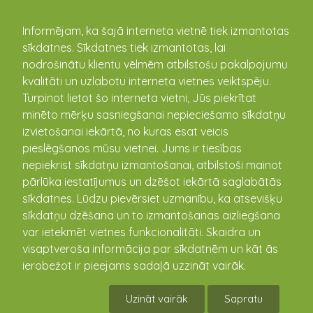
kandava.lv
Informējam, ka šajā interneta vietnē tiek izmantotas
sīkdatnes. Sīkdatnes tiek izmantotas, lai
PASĀKUMU
nodrošinātu klientu vēlmēm atbilstošu pakalpojumu
kvalitāti un uzlabotu interneta vietnes veiktspēju.
KALENDĀRS
Turpinot lietot šo interneta vietni, Jūs piekrītat
minēto mērķu sasniegšanai nepieciešamo sīkdatņu
izvietošanai iekārtā, no kuras esat veicis
pieslēgšanos mūsu vietnei. Jums ir tiesības
nepiekrist sīkdatņu izmantošanai, atbilstoši mainot
pārlūka iestatījumus un dzēšot iekārtā saglabātās
sīkdatnes. Lūdzu pievērsiet uzmanību, ka atsevišķu
sīkdatņu dzēšana un to izmantošanas aizliegšana
var ietekmēt vietnes funkcionalitāti. Skaidra un
visaptveroša informācija par sīkdatnēm un kāt ās
EKO karoga saņemšana
ierobežot ir pieejams sadaļā uzzināt vairāk.
13.09.2023
Uzināt vairāk
Sapratu