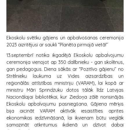
Ekoskolu svētku gājiens un apbalvošanas ceremonija
2023 aizritējusi ar saukli ‘’Planēta pirmajā vietā!’’
13.septembrī notika ikgadējā Ekoskolu apbalvojumu
ceremonija vienojot ap 350 dalībnieku - gan skolēnus,
gan pedagogus. Diena sākās ar ‘’Pozitīvo gājienu’’ no
Strēlnieku laukuma uz Vides aizsardzības un
reģionālās attīstības ministriju (VARAM), lai kopā ar
ministru Māri Sprindžuku dotos tālāk līdz Latvijas
Nacionālajai bibliotēkai, kur Ziedoņa zālē norisinājās
Ekoskolu apbalvojumu pasniegšana. Gājiena mērķis
bija aicināt VARAM aktīvāk iesaistīties aprites
ekonomikas iedzīvināšanā, lai ikvienam būtu vieglāk
samazināt atkritumus ikdienā un dzīvot dabai