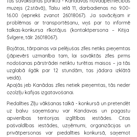
tās savākšanas punktā - Kandavas novadpētniecības
muzejs (2.stāvā), Talsu ielā 11, darbadienas no 9.00-
16.00 (iepriekš zvanot 26018067). Ja savācējam ir
problēmas ar transportēšanu, viņš par to informē
talkas-konkursa rīkotājus (kontaktpersona – Kitija
Švīgere, tālr. 26018067).
Bojātas, tārpainas vai pelējušas zīles netiks pieņemtas
(jāpievērš uzmanība tam, lai savāktās zīles pirms
nodošanas pārstrādei netiktu turētas maisos – ja tās
uzglabā ilgāk par 12 stundām, tas jādara izklātā
veidā).
Apaļās jeb Kanādas zīles netiek pieņemtas, tās neder
ozolzīļu kafijas izgatavošanai.
Piedalīties Zīļu vākšanas talkā - konkursā un pretendēt
uz balvu saņemšanu var Kandavas un pagastu
apvienības teritorijas izglītības iestādes. Citas
pašvaldības iestādes, uzņēmumi, organizācijas un
privātpersonas var piedalīties konkursā, saņemot