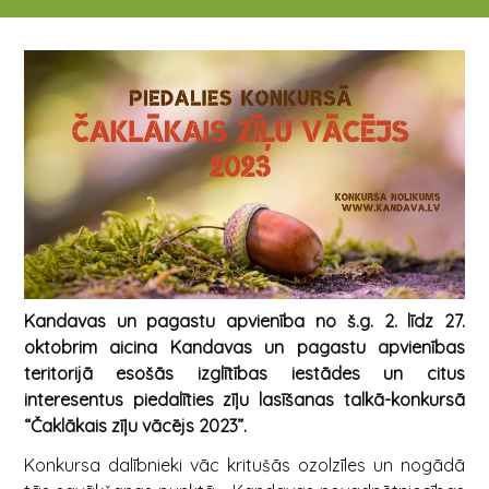
02.10.2023 - 27.10.2023
Kandavas un pagastu apvienība no š.g. 2. līdz 27.
oktobrim aicina Kandavas un pagastu apvienības
teritorijā esošās izglītības iestādes un citus
interesentus piedalīties zīļu lasīšanas talkā-konkursā
“Čaklākais zīļu vācējs 2023”.
Konkursa dalībnieki vāc kritušās ozolzīles un nogādā