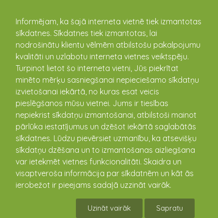
kandava.lv
Informējam, ka šajā interneta vietnē tiek izmantotas
sīkdatnes. Sīkdatnes tiek izmantotas, lai
PASĀKUMU
nodrošinātu klientu vēlmēm atbilstošu pakalpojumu
kvalitāti un uzlabotu interneta vietnes veiktspēju.
KALENDĀRS
Turpinot lietot šo interneta vietni, Jūs piekrītat
minēto mērķu sasniegšanai nepieciešamo sīkdatņu
izvietošanai iekārtā, no kuras esat veicis
pieslēgšanos mūsu vietnei. Jums ir tiesības
nepiekrist sīkdatņu izmantošanai, atbilstoši mainot
pārlūka iestatījumus un dzēšot iekārtā saglabātās
sīkdatnes. Lūdzu pievērsiet uzmanību, ka atsevišķu
sīkdatņu dzēšana un to izmantošanas aizliegšana
var ietekmēt vietnes funkcionalitāti. Skaidra un
visaptveroša informācija par sīkdatnēm un kāt ās
Piedalies konkursā-talkā
ierobežot ir pieejams sadaļā uzzināt vairāk.
“Čaklākais zīļu vācējs 2023”!
Uzināt vairāk
Sapratu