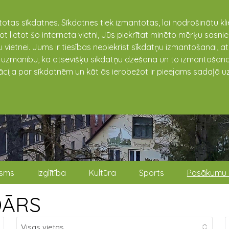
totas sīkdatnes. Sīkdatnes tiek izmantotas, lai nodrošinātu k
not lietot šo interneta vietni, Jūs piekrītat minēto mērķu sas
 vietnei. Jums ir tiesības nepiekrist sīkdatņu izmantošanai, a
t uzmanību, ka atsevišķu sīkdatņu dzēšana un to izmantošana
ācija par sīkdatnēm un kāt ās ierobežot ir pieejams sadaļā uz
isms
Izglītība
Kultūra
Sports
Pasākumu 
DĀRS