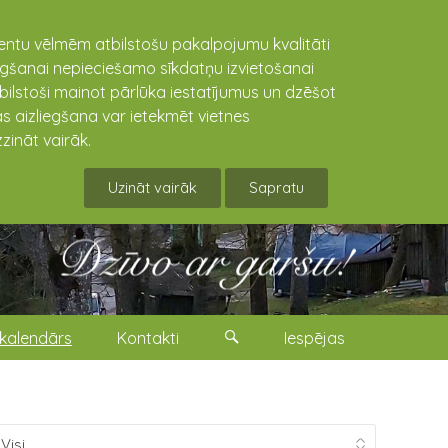
lientu vēlmēm atbilstošu pakalpojumu kvalitāti
niegšanai nepieciešamo sīkdatņu izvietošanai
tbilstoši mainot pārlūka iestatījumus un dzēšot
s aizliegšana var ietekmēt vietnes
zināt vairāk.
Uzināt vairāk
Sapratu
kalendārs
Kontakti
Iespējas