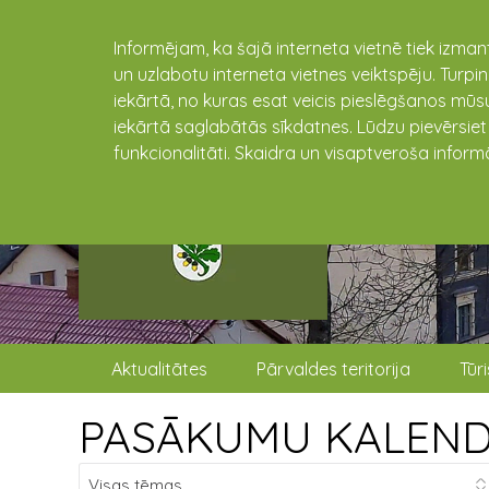
Informējam, ka šajā interneta vietnē tiek izman
un uzlabotu interneta vietnes veiktspēju. Turpi
iekārtā, no kuras esat veicis pieslēgšanos mūsu
iekārtā saglabātās sīkdatnes. Lūdzu pievērsie
funkcionalitāti. Skaidra un visaptveroša inform
Aktualitātes
Pārvaldes teritorija
Tūr
PASĀKUMU KALEN