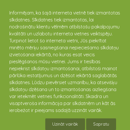
kandava.lv
Informējam, ka šajā interneta vietnē tiek izmantotas
sīkdatnes. Sīkdatnes tiek izmantotas, lai
PASĀKUMU
nodrošinātu klientu vēlmēm atbilstošu pakalpojumu
kvalitāti un uzlabotu interneta vietnes veiktspēju.
KALENDĀRS
Turpinot lietot šo interneta vietni, Jūs piekrītat
minēto mērķu sasniegšanai nepieciešamo sīkdatņu
izvietošanai iekārtā, no kuras esat veicis
pieslēgšanos mūsu vietnei. Jums ir tiesības
nepiekrist sīkdatņu izmantošanai, atbilstoši mainot
pārlūka iestatījumus un dzēšot iekārtā saglabātās
sīkdatnes. Lūdzu pievērsiet uzmanību, ka atsevišķu
sīkdatņu dzēšana un to izmantošanas aizliegšana
var ietekmēt vietnes funkcionalitāti. Skaidra un
visaptveroša informācija par sīkdatnēm un kāt ās
Valsts svētku dievkalpojums
ierobežot ir pieejams sadaļā uzzināt vairāk.
18.11.2023 14:00
Uzināt vairāk
Sapratu