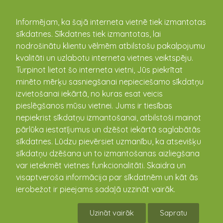
kandava.lv
Informējam, ka šajā interneta vietnē tiek izmantotas
sīkdatnes. Sīkdatnes tiek izmantotas, lai
PASĀKUMU
nodrošinātu klientu vēlmēm atbilstošu pakalpojumu
kvalitāti un uzlabotu interneta vietnes veiktspēju.
KALENDĀRS
Turpinot lietot šo interneta vietni, Jūs piekrītat
minēto mērķu sasniegšanai nepieciešamo sīkdatņu
izvietošanai iekārtā, no kuras esat veicis
pieslēgšanos mūsu vietnei. Jums ir tiesības
nepiekrist sīkdatņu izmantošanai, atbilstoši mainot
pārlūka iestatījumus un dzēšot iekārtā saglabātās
sīkdatnes. Lūdzu pievērsiet uzmanību, ka atsevišķu
sīkdatņu dzēšana un to izmantošanas aizliegšana
var ietekmēt vietnes funkcionalitāti. Skaidra un
visaptveroša informācija par sīkdatnēm un kāt ās
Pašpārvaldes jaunieši
ierobežot ir pieejams sadaļā uzzināt vairāk.
piedalās Tukuma novada
Uzināt vairāk
Sapratu
pašpārvalžu apmācībās