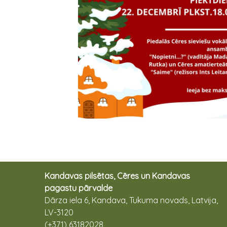
Kandavas pilsētas, Cēres un Kandavas
pagastu pārvalde
Dārza iela 6, Kandava, Tukuma novads, Latvija,
LV-3120
(+371) 63182028