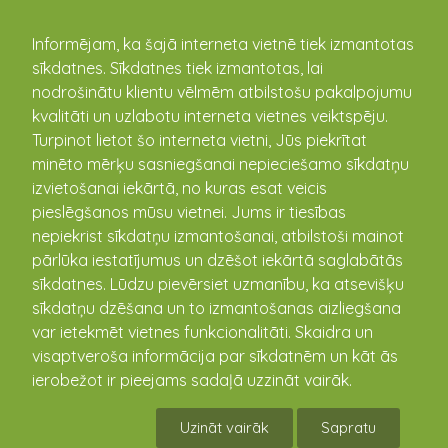
kandava.lv
Informējam, ka šajā interneta vietnē tiek izmantotas
sīkdatnes. Sīkdatnes tiek izmantotas, lai
PASĀKUMU
nodrošinātu klientu vēlmēm atbilstošu pakalpojumu
kvalitāti un uzlabotu interneta vietnes veiktspēju.
KALENDĀRS
Turpinot lietot šo interneta vietni, Jūs piekrītat
minēto mērķu sasniegšanai nepieciešamo sīkdatņu
izvietošanai iekārtā, no kuras esat veicis
pieslēgšanos mūsu vietnei. Jums ir tiesības
nepiekrist sīkdatņu izmantošanai, atbilstoši mainot
pārlūka iestatījumus un dzēšot iekārtā saglabātās
sīkdatnes. Lūdzu pievērsiet uzmanību, ka atsevišķu
sīkdatņu dzēšana un to izmantošanas aizliegšana
var ietekmēt vietnes funkcionalitāti. Skaidra un
visaptveroša informācija par sīkdatnēm un kāt ās
Animācijas filma "Tauriņa
ierobežot ir pieejams sadaļā uzzināt vairāk.
stāsts"
Uzināt vairāk
Sapratu