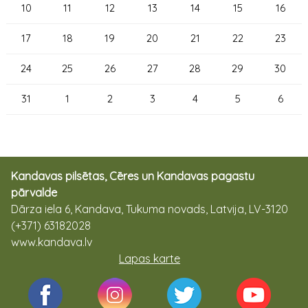
10
11
12
13
14
15
16
17
18
19
20
21
22
23
24
25
26
27
28
29
30
31
1
2
3
4
5
6
Kandavas pilsētas, Cēres un Kandavas pagastu
pārvalde
Dārza iela 6, Kandava, Tukuma novads, Latvija, LV-3120
(+371) 63182028
www.kandava.lv
Lapas karte