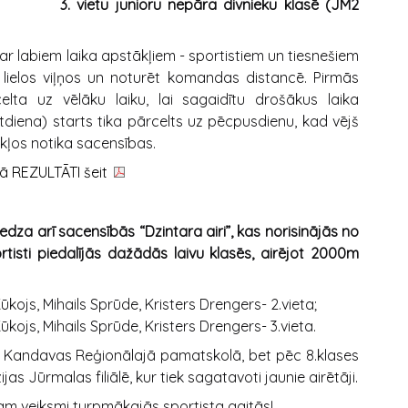
3. vietu junioru nepāra divnieku klasē (JM2
ar labiem laika apstākļiem - sportistiem un tiesnešiem
 lielos viļņos un noturēt komandas distancē. Pirmās
ta uz vēlāku laiku, lai sagaidītu drošākus laika
tdiena) starts tika pārcelts uz pēcpusdienu, kad vējš
kļos notika sacensības.
ā REZULTĀTI šeit
edza arī sacensībās “Dzintara airi”, kas norisinājās no
ortisti piedalījās dažādās laivu klasēs, airējot 2000m
kojs, Mihails Sprūde, Kristers Drengers- 2.vieta;
kojs, Mihails Sprūde, Kristers Drengers- 3.vieta.
s Kandavas Reģionālajā pamatskolā, bet pēc 8.klases
 Jūrmalas filiālē, kur tiek sagatavoti jaunie airētāji.
m veiksmi turpmākajās sportista gaitās!