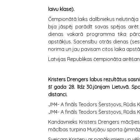
laivu klase).
Čempionātā laiks dalībniekus nelutināja 
bija jāspēj parādīt savas spējas airēt
dienas vakarā programma tika pārcel
apstākļus. Sacensību otrās dienas (ses
norima un jau pavisam citos laika apstā
Latvijas Republikas čempionāta airēšan
Kristers Drengers labus rezultātus sasni
šī gada 28. līdz 30.jūnijam Lietuvā. Sp
distanci.
JM4- A fināls Teodors Šerstņovs, Rūdis Kū
JM4- A fināls Teodors Šerstņovs, Rūdis Kū
Kandavnieks Kristers Drengers mācījie
mācības turpina Murjāņu sporta ģimnāzijas
Sveicam Kristeru ar panākumiem un vēla