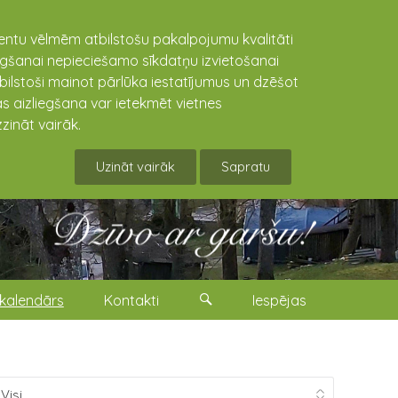
lientu vēlmēm atbilstošu pakalpojumu kvalitāti
niegšanai nepieciešamo sīkdatņu izvietošanai
tbilstoši mainot pārlūka iestatījumus un dzēšot
s aizliegšana var ietekmēt vietnes
zināt vairāk.
Uzināt vairāk
Sapratu
kalendārs
Kontakti
Iespējas