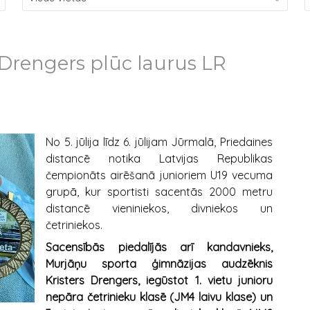
 Drengers plūc laurus LR
No 5. jūlija līdz 6. jūlijam Jūrmalā, Priedaines
distancē notika Latvijas Republikas
čempionāts airēšanā junioriem U19 vecuma
grupā, kur sportisti sacentās 2000 metru
distancē vieniniekos, divniekos un
četriniekos.
Sacensībās piedalījās arī kandavnieks,
Murjāņu sporta ģimnāzijas audzēknis
Kristers Drengers, iegūstot 1. vietu junioru
nepāra četrinieku klasē (JM4 laivu klase) un