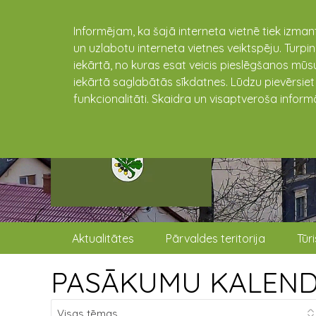
Informējam, ka šajā interneta vietnē tiek izman
un uzlabotu interneta vietnes veiktspēju. Turpi
iekārtā, no kuras esat veicis pieslēgšanos mūsu
iekārtā saglabātās sīkdatnes. Lūdzu pievērsie
funkcionalitāti. Skaidra un visaptveroša inform
Aktualitātes
Pārvaldes teritorija
Tūr
PASĀKUMU KALEN