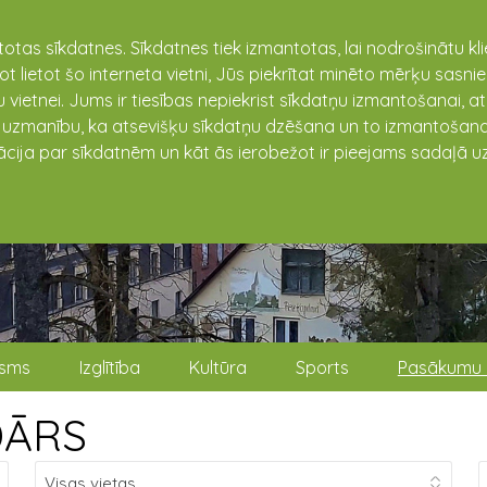
totas sīkdatnes. Sīkdatnes tiek izmantotas, lai nodrošinātu k
not lietot šo interneta vietni, Jūs piekrītat minēto mērķu sas
 vietnei. Jums ir tiesības nepiekrist sīkdatņu izmantošanai, a
t uzmanību, ka atsevišķu sīkdatņu dzēšana un to izmantošana
ācija par sīkdatnēm un kāt ās ierobežot ir pieejams sadaļā uz
isms
Izglītība
Kultūra
Sports
Pasākumu 
DĀRS