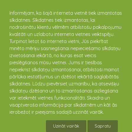
kandava.lv
Informējam, ka šajā interneta vietnē tiek izmantotas
sīkdatnes. Sīkdatnes tiek izmantotas, lai
PASĀKUMU
nodrošinātu klientu vēlmēm atbilstošu pakalpojumu
kvalitāti un uzlabotu interneta vietnes veiktspēju.
KALENDĀRS
Turpinot lietot šo interneta vietni, Jūs piekrītat
minēto mērķu sasniegšanai nepieciešamo sīkdatņu
izvietošanai iekārtā, no kuras esat veicis
pieslēgšanos mūsu vietnei. Jums ir tiesības
nepiekrist sīkdatņu izmantošanai, atbilstoši mainot
pārlūka iestatījumus un dzēšot iekārtā saglabātās
sīkdatnes. Lūdzu pievērsiet uzmanību, ka atsevišķu
sīkdatņu dzēšana un to izmantošanas aizliegšana
var ietekmēt vietnes funkcionalitāti. Skaidra un
visaptveroša informācija par sīkdatnēm un kāt ās
Seniori tiekas "Draugu saietā"
ierobežot ir pieejams sadaļā uzzināt vairāk.
23.07.2016 13:00
Uzināt vairāk
Sapratu