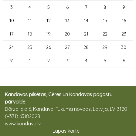
3
4
5
6
7
8
9
10
11
12
13
14
15
16
17
18
19
20
21
22
23
24
25
26
27
28
29
30
31
1
2
3
4
5
6
Kandavas pilsētas, Cēres un Kandavas pagastu
pārvalde
Dārza iela 6, Kandava, Tukuma novads, Latvija, LV-3120
(+371) 63182028
www.kandava.lv
Lapas karte