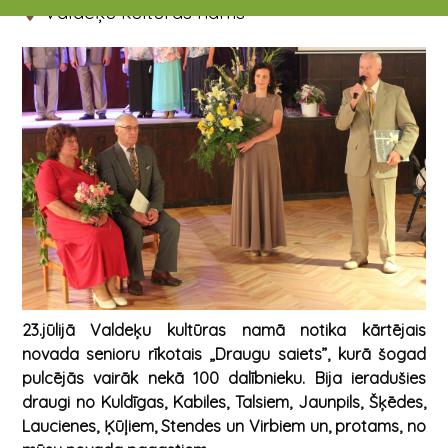
Valdeķu kultūras nams
23.jūlijā Valdeķu kultūras namā notika kārtējais
novada senioru rīkotais „Draugu saiets”, kurā šogad
pulcējās vairāk nekā 100 dalībnieku. Bija ieradušies
draugi no Kuldīgas, Kabiles, Talsiem, Jaunpils, Šķēdes,
Laucienes, Ķūļiem, Stendes un Virbiem un, protams, no