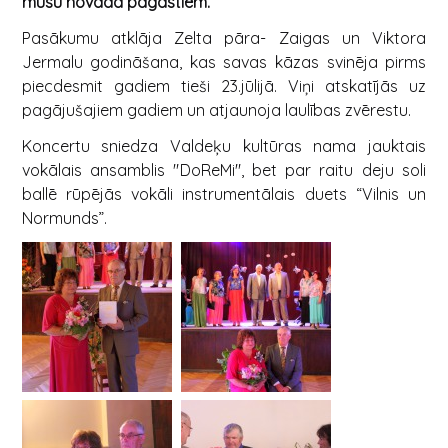
mūsu novada pagastiem.
Pasākumu atklāja Zelta pāra- Zaigas un Viktora
Jermalu godināšana, kas savas kāzas svinēja pirms
piecdesmit gadiem tieši 23.jūlijā. Viņi atskatījās uz
pagājušajiem gadiem un atjaunoja laulības zvērestu.
Koncertu sniedza Valdeķu kultūras nama jauktais
vokālais ansamblis "
DoReMi", bet par raitu deju soli
ballē rūpējās vokāli instrumentālais duets “Vilnis un
Normunds”.