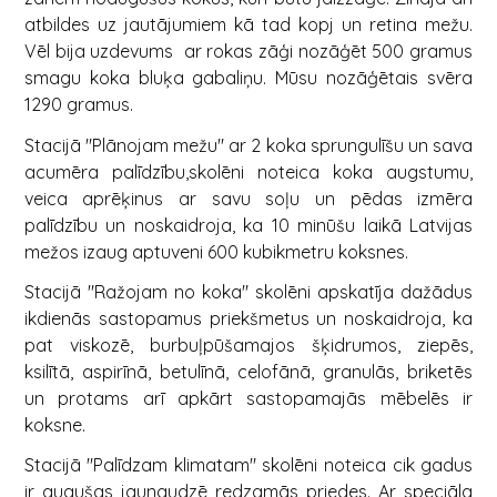
atbildes uz jautājumiem kā tad kopj un retina mežu.
Vēl bija uzdevums ar rokas zāģi nozāģēt 500 gramus
smagu koka bluķa gabaliņu. Mūsu nozāģētais svēra
1290 gramus.
Stacijā "Plānojam mežu" ar 2 koka sprungulīšu un sava
acumēra palīdzību,skolēni noteica koka augstumu,
veica aprēķinus ar savu soļu un pēdas izmēra
palīdzību un noskaidroja, ka 10 minūšu laikā Latvijas
mežos izaug aptuveni 600 kubikmetru koksnes.
Stacijā "Ražojam no koka" skolēni apskatīja dažādus
ikdienās sastopamus priekšmetus un noskaidroja, ka
pat viskozē, burbuļpūšamajos šķidrumos, ziepēs,
ksilītā, aspirīnā, betulīnā, celofānā, granulās, briketēs
un protams arī apkārt sastopamajās mēbelēs ir
koksne.
Stacijā "Palīdzam klimatam" skolēni noteica cik gadus
ir augušas jaunaudzē redzamās priedes. Ar speciāla