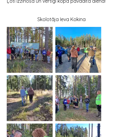
Ļoti izzinoša un vērtīgi kopā pavadīta diena!
Skolotāja Ieva Kokina