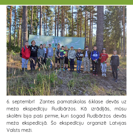
6. septembrī Zantes pamatskolas 6.klase devās uz
meža ekspedīciju Rudbāržos. Kā izrādījās, mūsu
skolēni bija paši pirmie, kuri šogad Rudbāržos devās
meža ekspedīcijā. Šo ekspedīciju organizē Latvijas
Valsts meži.