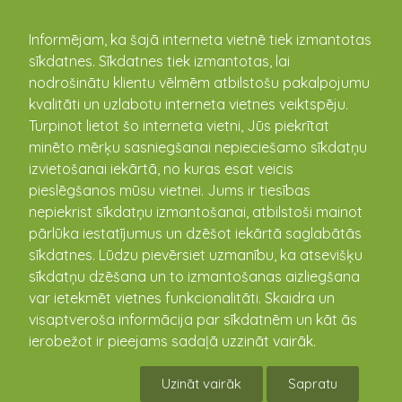
kandava.lv
Informējam, ka šajā interneta vietnē tiek izmantotas
sīkdatnes. Sīkdatnes tiek izmantotas, lai
PASĀKUMU
nodrošinātu klientu vēlmēm atbilstošu pakalpojumu
kvalitāti un uzlabotu interneta vietnes veiktspēju.
KALENDĀRS
Turpinot lietot šo interneta vietni, Jūs piekrītat
minēto mērķu sasniegšanai nepieciešamo sīkdatņu
izvietošanai iekārtā, no kuras esat veicis
pieslēgšanos mūsu vietnei. Jums ir tiesības
nepiekrist sīkdatņu izmantošanai, atbilstoši mainot
pārlūka iestatījumus un dzēšot iekārtā saglabātās
sīkdatnes. Lūdzu pievērsiet uzmanību, ka atsevišķu
sīkdatņu dzēšana un to izmantošanas aizliegšana
var ietekmēt vietnes funkcionalitāti. Skaidra un
visaptveroša informācija par sīkdatnēm un kāt ās
Meža ekspedīcija Rudbāržos
ierobežot ir pieejams sadaļā uzzināt vairāk.
06.09.2024
Uzināt vairāk
Sapratu