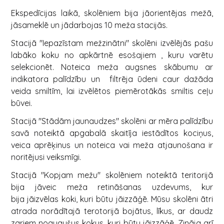
Ekspedīcijas laikā, skolēniem bija jāorientējas mežā,
jāsameklē un jādarbojas 10 meža stacijās.
Stacijā "Iepazīstam mežzinātni" skolēni izvēlējās pašu
labāko koku no apkārtnē esošajiem , kuru varētu
selekcionēt. Noteica meža augsnes skābumu ar
indikatora palīdzību un filtrēja ūdeni caur dažāda
veida smiltīm, lai izvēlētos piemērotākās smiltis ceļu
būvei.
Stacijā "Stādām jaunaudzes" skolēni ar mēra palīdzību
savā noteiktā apgabalā skaitīja iestādītos kociņus,
veica aprēķinus un noteica vai meža atjaunošana ir
noritējusi veiksmīgi.
Stacijā "Kopjam mežu" skolēniem noteiktā teritorijā
bija jāveic meža retināšanas uzdevums, kur
bija jāizvēlas koki, kuri būtu jāizzāģē. Mūsu skolēni ātri
atrada norādītajā terotorijā bojātus, līkus, ar daudz
zariem noaugušus kokus, kuri būtu jāizzāģē. Zināja arī