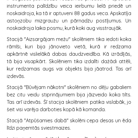
instrumenta palīdzību veica ieirbumu lielā priedē un
noskaidroja, ka tā ir aptuveni 88 gadus veca. Apskatīja
astoņzobu mizgraužu un pārnadžu postījumus. Un
noskaidroja laika posmu, kurā koki aug visstraujāk.
Stacijā "Aizsargājam mežu" skolēniem tika iedoti koka
rāmīši, kuri bija jānovieto vietā, kurā ir redzama
apkārtnē vislielākā dabas daudzveidība. Kā izrādījās,
tā bija visapkārt. Skolēniem tika izdalīti dažādi attēli,
kur redzamais augs vai objekts bija jāatrod. Tas arī
izdevās.
Stacijā "Būvējam nākotni" skolēniem no dēļu gabaliem
bez citu veidu stiprinājumiem bija jāizveido koka tilts.
Tas arī izdevās. Šī stacija skolēniem patika vislabāk, jo
šeit visi varēja darboties kopā kā komanda.
Stacijā "Atpūšamies dabā" skolēni cepa desas un ēda
līdzi paņemtās sviestmaizes.