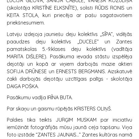
LŪCIJA GILOVA, SANIJA CABULE, VANESA KOZULIŅA
(skolotāja KRISTĪNE ELKSNĪTE), solisti RŪDIS RONIS un
KEITA STOLA, kuri priecēja ar pašu sagatavotiem
priekšnesumiem.
Latviju izdejoja jauniešu deju kolektīvs „SĪPA”, vidējās
paaudzes deju kolektīvs „DUCELE” un Zantes
pamatskolas 5.-9.klases deju kolektīvs (vadītāja
MARITA DIŠLERE). Pasākuma ievada stāstu izspēlēja
dejotāji un kopā ar viņiem darbojās mazie aktieri
SOFIJA DRŪNESE un ERNESTS BERGMANIS. Aizskatuvē
čakli darbojās dejotāju uzcītīgais palīgs - skolotāja
DAIGA POŠKA.
Pasākumu vadīja IRĪNA BUTA.
Par skaņu un gaismu rūpējās KRISTERS OLIŅŠ.
Paldies tika teikts JURĢIM MUSKAM par iniciatīvu
iemūžināt fotogrāfijās mūsu jaunā ceļa tapšanu. Viņa
foto izstāde “ZANTES JAUNAIS…” Zantes kultūras namā