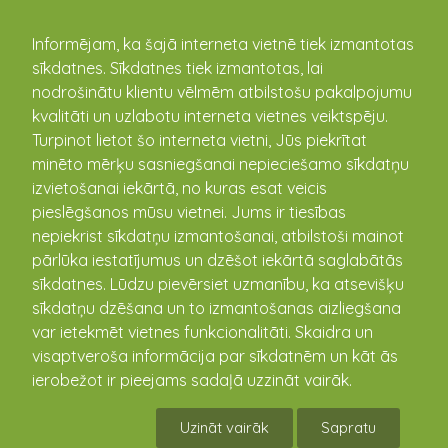
kandava.lv
Informējam, ka šajā interneta vietnē tiek izmantotas
sīkdatnes. Sīkdatnes tiek izmantotas, lai
PASĀKUMU
nodrošinātu klientu vēlmēm atbilstošu pakalpojumu
kvalitāti un uzlabotu interneta vietnes veiktspēju.
KALENDĀRS
Turpinot lietot šo interneta vietni, Jūs piekrītat
minēto mērķu sasniegšanai nepieciešamo sīkdatņu
izvietošanai iekārtā, no kuras esat veicis
pieslēgšanos mūsu vietnei. Jums ir tiesības
nepiekrist sīkdatņu izmantošanai, atbilstoši mainot
pārlūka iestatījumus un dzēšot iekārtā saglabātās
sīkdatnes. Lūdzu pievērsiet uzmanību, ka atsevišķu
sīkdatņu dzēšana un to izmantošanas aizliegšana
var ietekmēt vietnes funkcionalitāti. Skaidra un
visaptveroša informācija par sīkdatnēm un kāt ās
Latvijas 106.gadadienas
ierobežot ir pieejams sadaļā uzzināt vairāk.
koncerts "ZVAIGZNES KĀ
Uzināt vairāk
Sapratu
MŪŽI KRĪT KURZEMĒ"