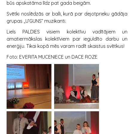
būs apskatāma līdz pat gada beigām.
Svētki noslēdzās ar balli, kurā par dejotprieku gādāja
grupas „U’GUNS” muzikanti.
Liels PALDIES visiem kolektīvu vadītājiem un
amatiermākslas kolektīviem par ieguldīto darbu un
enerģiju. Tikai kopā mēs varam radīt skaistus svētkus!
Foto: EVERITA MUCENIECE un DACE ROZE