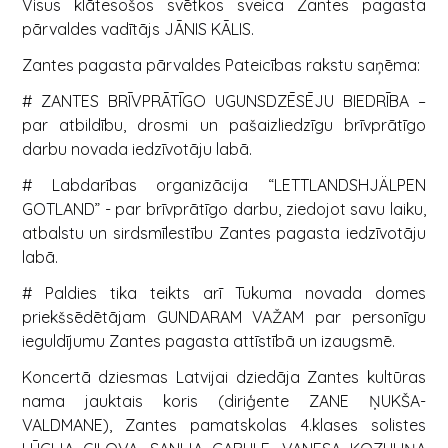
Visus klātesošos svētkos sveica Zantes pagasta
pārvaldes vadītājs JĀNIS KĀLIS.
Zantes pagasta pārvaldes Pateicības rakstu saņēma:
# ZANTES BRĪVPRĀTĪGO UGUNSDZĒSĒJU BIEDRĪBA –
par atbildību, drosmi un pašaizliedzīgu brīvprātīgo
darbu novada iedzīvotāju labā.
# Labdarības organizācija “LETTLANDSHJÄLPEN
GOTLAND” - par brīvprātīgo darbu, ziedojot savu laiku,
atbalstu un sirdsmīlestību Zantes pagasta iedzīvotāju
labā.
# Paldies tika teikts arī Tukuma novada domes
priekšsēdētājam GUNDARAM VAŽAM par personīgu
ieguldījumu Zantes pagasta attīstībā un izaugsmē.
Koncertā dziesmas Latvijai dziedāja Zantes kultūras
nama jauktais koris (diriģente ZANE ŅUKŠA-
VALDMANE), Zantes pamatskolas 4.klases solistes