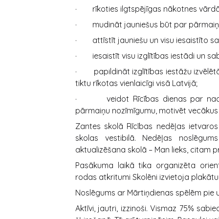
· rīkoties ilgtspējīgas nākotnes vārdā
· mudināt jauniešus būt par pārmaiņu
· attīstīt jauniešu un visu iesaistīto s
· iesaistīt visu izglītības iestādi un sa
· papildināt izglītības iestāžu izvēlē
tiktu rīkotas vienlaicīgi visā Latvijā;
· veidot Rīcības dienas par nacionā
pārmaiņu nozīmīgumu, motivēt vecākus un 
Zantes skolā Rīcības nedēļas ietvaros v
skolas vestibilā. Nedēļas noslēgu
aktualizēšana skolā – Man lieks, citam pr
Pasākuma laikā tika organizēta orien
rodas atkritumi Skolēni izvietoja plakā
Noslēgums ar Mārtiņdienas spēlēm pie 
Aktīvi, jautri, izzinoši. Vismaz 75% sab