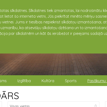
totas sīkdatnes. Sīkdatnes tiek izmantotas, lai nodrošinātu k
not lietot šo interneta vietni, Jūs piekrītat minēto mērķu sas
 vietnei. Jums ir tiesības nepiekrist sīkdatņu izmantošanai, a
t uzmanību, ka atsevišķu sīkdatņu dzēšana un to izmantošana
ācija par sīkdatnēm un kāt ās ierobežot ir pieejams sadaļā uz
isms
Izglītība
Kultūra
Sports
Pasākumu 
DĀRS