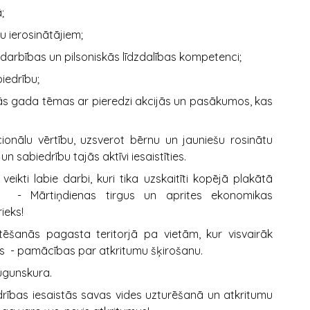
;
 ierosinātājiem;
adarbības un pilsoniskās līdzdalības kompetenci;
biedrību;
tās gada tēmas ar pieredzi akcijās un pasākumos, kas
lu vērtību, uzsverot bērnu un jauniešu rosinātu
sabiedrību tajās aktīvi iesaistīties.
eikti labie darbi, kuri tika uzskaitīti kopējā plakātā
ms - Mārtiņdienas tirgus un aprites ekonomikas
ieks!
tēšanās pagasta teritorjā pa vietām, kur visvairāk
tus - pamācības par atkritumu šķirošanu.
ugunskura.
iedrības iesaistās savas vides uzturēšanā un atkritumu