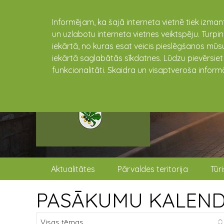
Informējam, ka šajā interneta vietnē tiek izman
un uzlabotu interneta vietnes veiktspēju. Turpi
iekārtā, no kuras esat veicis pieslēgšanos mūsu
iekārtā saglabātās sīkdatnes. Lūdzu pievērsie
funkcionalitāti. Skaidra un visaptveroša inform
Aktualitātes
Pārvaldes teritorija
Tūr
PASĀKUMU KALEN