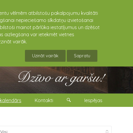
lientu vēlmēm atbilstošu pakalpojumu kvalitāti
niegšanai nepieciešamo sīkdatņu izvietošanai
tbilstoši mainot pārlūka iestatījumus un dzēšot
s aizliegšana var ietekmēt vietnes
zināt vairāk.
Uzināt vairāk
Sapratu
kalendārs
Kontakti
Iespējas