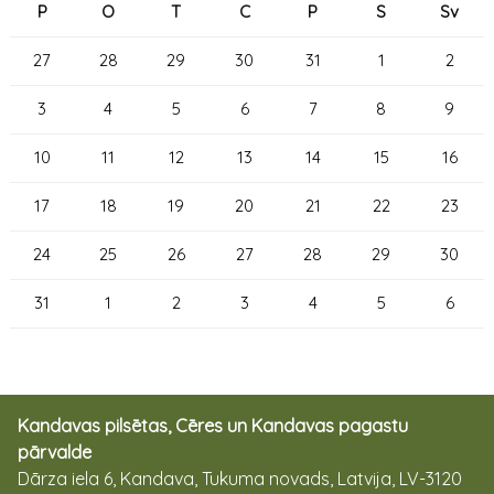
P
O
T
C
P
S
Sv
27
28
29
30
31
1
2
3
4
5
6
7
8
9
10
11
12
13
14
15
16
17
18
19
20
21
22
23
24
25
26
27
28
29
30
31
1
2
3
4
5
6
Kandavas pilsētas, Cēres un Kandavas pagastu
pārvalde
Dārza iela 6, Kandava, Tukuma novads, Latvija, LV-3120