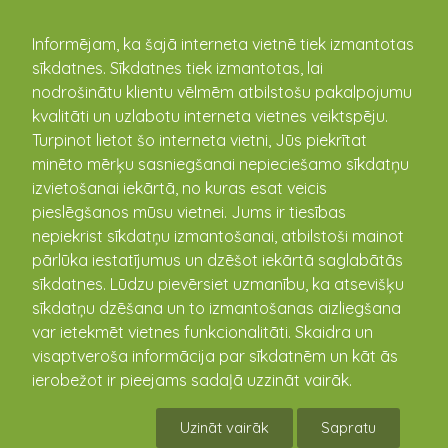
kandava.lv
Informējam, ka šajā interneta vietnē tiek izmantotas
sīkdatnes. Sīkdatnes tiek izmantotas, lai
PASĀKUMU
nodrošinātu klientu vēlmēm atbilstošu pakalpojumu
kvalitāti un uzlabotu interneta vietnes veiktspēju.
KALENDĀRS
Turpinot lietot šo interneta vietni, Jūs piekrītat
minēto mērķu sasniegšanai nepieciešamo sīkdatņu
izvietošanai iekārtā, no kuras esat veicis
pieslēgšanos mūsu vietnei. Jums ir tiesības
nepiekrist sīkdatņu izmantošanai, atbilstoši mainot
pārlūka iestatījumus un dzēšot iekārtā saglabātās
sīkdatnes. Lūdzu pievērsiet uzmanību, ka atsevišķu
sīkdatņu dzēšana un to izmantošanas aizliegšana
var ietekmēt vietnes funkcionalitāti. Skaidra un
visaptveroša informācija par sīkdatnēm un kāt ās
Trešās adventes
ierobežot ir pieejams sadaļā uzzināt vairāk.
ieskandināšana 2024
Uzināt vairāk
Sapratu