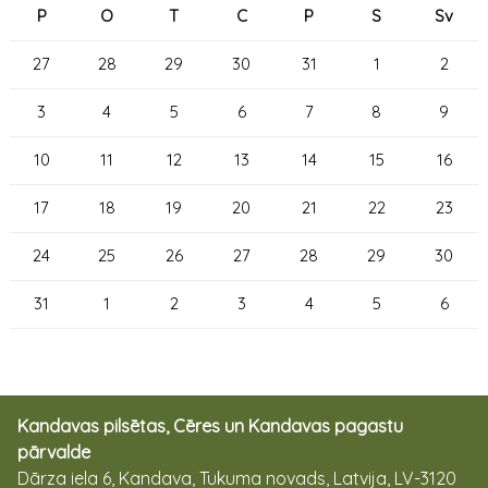
P
O
T
C
P
S
Sv
27
28
29
30
31
1
2
3
4
5
6
7
8
9
10
11
12
13
14
15
16
17
18
19
20
21
22
23
24
25
26
27
28
29
30
31
1
2
3
4
5
6
Kandavas pilsētas, Cēres un Kandavas pagastu
pārvalde
Dārza iela 6, Kandava, Tukuma novads, Latvija, LV-3120