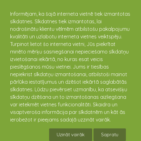
kandava.lv
Informējam, ka šajā interneta vietnē tiek izmantotas
sīkdatnes. Sīkdatnes tiek izmantotas, lai
PASĀKUMU
nodrošinātu klientu vēlmēm atbilstošu pakalpojumu
kvalitāti un uzlabotu interneta vietnes veiktspēju.
KALENDĀRS
Turpinot lietot šo interneta vietni, Jūs piekrītat
minēto mērķu sasniegšanai nepieciešamo sīkdatņu
izvietošanai iekārtā, no kuras esat veicis
pieslēgšanos mūsu vietnei. Jums ir tiesības
nepiekrist sīkdatņu izmantošanai, atbilstoši mainot
pārlūka iestatījumus un dzēšot iekārtā saglabātās
sīkdatnes. Lūdzu pievērsiet uzmanību, ka atsevišķu
sīkdatņu dzēšana un to izmantošanas aizliegšana
var ietekmēt vietnes funkcionalitāti. Skaidra un
visaptveroša informācija par sīkdatnēm un kāt ās
Pasākums Zemītes pagasta
ierobežot ir pieejams sadaļā uzzināt vairāk.
bērniem un ģimenēm
Uzināt vairāk
Sapratu