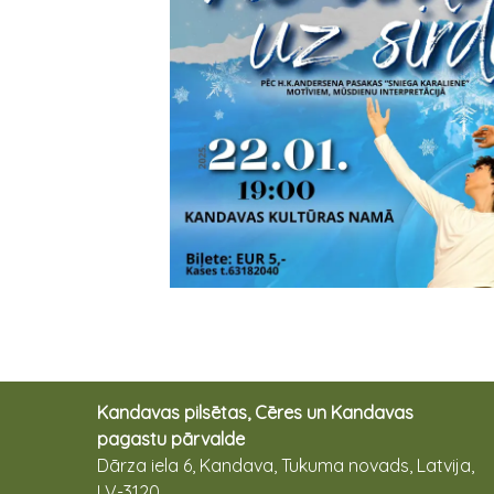
Kandavas pilsētas, Cēres un Kandavas
pagastu pārvalde
Dārza iela 6, Kandava, Tukuma novads, Latvija,
LV-3120