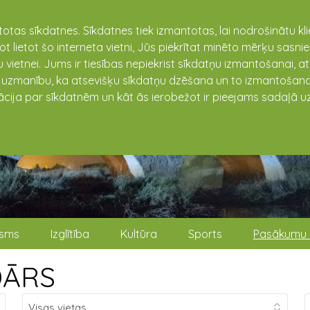
totas sīkdatnes. Sīkdatnes tiek izmantotas, lai nodrošinātu k
not lietot šo interneta vietni, Jūs piekrītat minēto mērķu sas
 vietnei. Jums ir tiesības nepiekrist sīkdatņu izmantošanai, a
t uzmanību, ka atsevišķu sīkdatņu dzēšana un to izmantošana
ācija par sīkdatnēm un kāt ās ierobežot ir pieejams sadaļā uz
isms
Izglītība
Kultūra
Sports
Pasākumu 
DĀRS