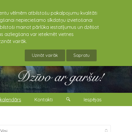
lientu vēlmēm atbilstošu pakalpojumu kvalitāti
niegšanai nepieciešamo sīkdatņu izvietošanai
tbilstoši mainot pārlūka iestatījumus un dzēšot
s aizliegšana var ietekmēt vietnes
zināt vairāk.
Uzināt vairāk
Sapratu
kalendārs
Kontakti
Iespējas