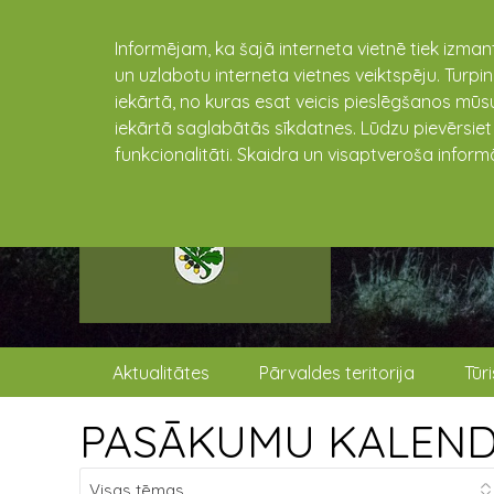
Informējam, ka šajā interneta vietnē tiek izman
un uzlabotu interneta vietnes veiktspēju. Turpi
iekārtā, no kuras esat veicis pieslēgšanos mūsu
iekārtā saglabātās sīkdatnes. Lūdzu pievērsie
funkcionalitāti. Skaidra un visaptveroša inform
Aktualitātes
Pārvaldes teritorija
Tūr
PASĀKUMU KALEN