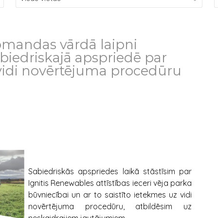
omandas vārdā laipni
abiedriskajā apspriedē par
vidi novērtējuma procedūru
Sabiedriskās apspriedes laikā stāstīsim par
Ignitis Renewables attīstības ieceri vēja parka
būvniecībai un ar to saistīto ietekmes uz vidi
novērtējuma procedūru, atbildēsim uz
neskaidrajiem jautājumiem.