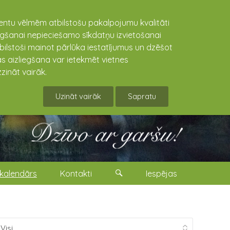
lientu vēlmēm atbilstošu pakalpojumu kvalitāti
niegšanai nepieciešamo sīkdatņu izvietošanai
tbilstoši mainot pārlūka iestatījumus un dzēšot
s aizliegšana var ietekmēt vietnes
zināt vairāk.
Uzināt vairāk
Sapratu
kalendārs
Kontakti
Iespējas