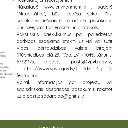
Mājaslapā
www.environment.lv
, sadaļā
“Aktualitātes”, būs iespēja sekot līdzi
sanāksmei tiešsaistē, kā arī pēc pasākuma
būs pieejams tās ieraksts un protokols.
Rakstiskus priekšlikumus par paredzētās
darbības iespējamo ietekmi uz vidi var sūtīt
Vides pārraudzības valsts birojam
(Rūpniecības ielā 23, Rīga, LV – 1045, tālrunis:
67321173, e-pasts:
pasts
@
vpvb
.
gov
.
lv,
https://www.vpvb.gov.lv/
) līdz š.g. 2.
februārim.
Vairāk informācijas par projektu vai
sabiedriskās apspriedes pasākumu, rakstot
uz e-pastu: sadarbiba@ignitis.lv
Lapas karte