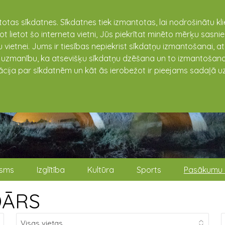
totas sīkdatnes. Sīkdatnes tiek izmantotas, lai nodrošinātu k
not lietot šo interneta vietni, Jūs piekrītat minēto mērķu sas
 vietnei. Jums ir tiesības nepiekrist sīkdatņu izmantošanai, a
t uzmanību, ka atsevišķu sīkdatņu dzēšana un to izmantošana
ācija par sīkdatnēm un kāt ās ierobežot ir pieejams sadaļā uz
isms
Izglītība
Kultūra
Sports
Pasākumu 
DĀRS