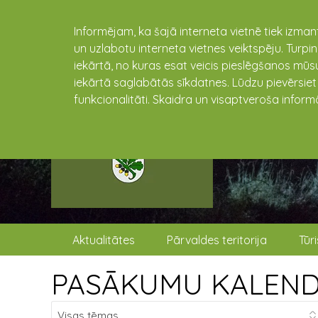
Informējam, ka šajā interneta vietnē tiek izman
un uzlabotu interneta vietnes veiktspēju. Turpi
iekārtā, no kuras esat veicis pieslēgšanos mūsu
iekārtā saglabātās sīkdatnes. Lūdzu pievērsie
funkcionalitāti. Skaidra un visaptveroša inform
Aktualitātes
Pārvaldes teritorija
Tūr
PASĀKUMU KALEN