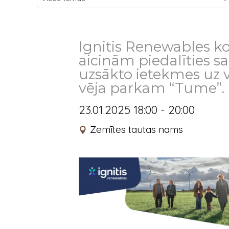
Ignitis Renewables k
aicinām piedalīties s
uzsākto ietekmes uz 
vēja parkam “Tume”.
23.01.2025 18:00 - 20:00
Zemītes tautas nams