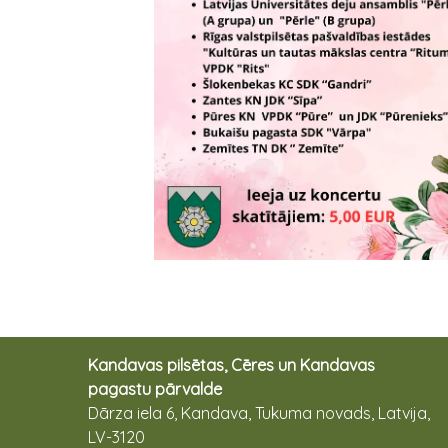
Kandavas pilsētas, Cēres un Kandavas
pagastu pārvalde
Dārza iela 6, Kandava, Tukuma novads, Latvija,
LV-3120