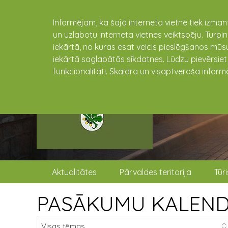
Informējam, ka šajā interneta vietnē tiek izman
un uzlabotu interneta vietnes veiktspēju. Turpi
iekārtā, no kuras esat veicis pieslēgšanos mūsu
iekārtā saglabātās sīkdatnes. Lūdzu pievērsie
funkcionalitāti. Skaidra un visaptveroša inform
Aktualitātes
Pārvaldes teritorija
Tūr
PASĀKUMU KALEN