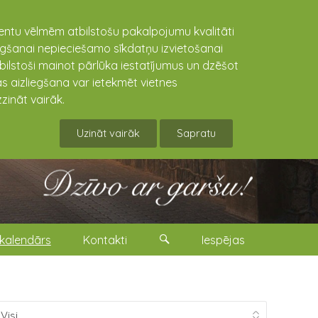
lientu vēlmēm atbilstošu pakalpojumu kvalitāti
niegšanai nepieciešamo sīkdatņu izvietošanai
tbilstoši mainot pārlūka iestatījumus un dzēšot
s aizliegšana var ietekmēt vietnes
zināt vairāk.
Uzināt vairāk
Sapratu
kalendārs
Kontakti
Iespējas