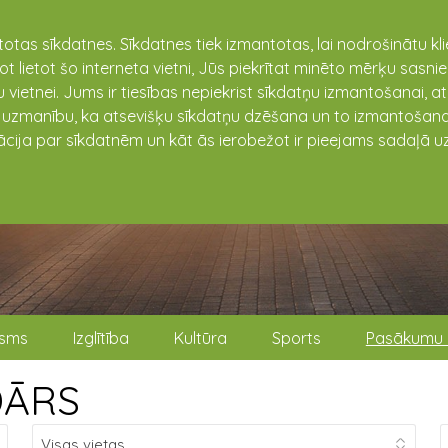
totas sīkdatnes. Sīkdatnes tiek izmantotas, lai nodrošinātu k
not lietot šo interneta vietni, Jūs piekrītat minēto mērķu sas
 vietnei. Jums ir tiesības nepiekrist sīkdatņu izmantošanai, a
t uzmanību, ka atsevišķu sīkdatņu dzēšana un to izmantošana
ācija par sīkdatnēm un kāt ās ierobežot ir pieejams sadaļā uz
isms
Izglītība
Kultūra
Sports
Pasākumu 
DĀRS