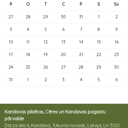
P
O
T
C
P
S
Sv
27
28
29
30
31
1
2
3
4
5
6
7
8
9
10
11
12
13
14
15
16
17
18
19
20
21
22
23
24
25
26
27
28
29
30
31
1
2
3
4
5
6
Kandavas pilsētas, Cēres un Kandavas pagastu
pārvalde
Dārza iela 6, Kandava, Tukuma novads, Latvija, LV-3120