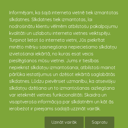
kandava.lv
Informējam, ka šajā interneta vietnē tiek izmantotas
sīkdatnes. Sīkdatnes tiek izmantotas, lai
PASĀKUMU
nodrošinātu klientu vēlmēm atbilstošu pakalpojumu
kvalitāti un uzlabotu interneta vietnes veiktspēju.
KALENDĀRS
Turpinot lietot šo interneta vietni, Jūs piekrītat
minēto mērķu sasniegšanai nepieciešamo sīkdatņu
izvietošanai iekārtā, no kuras esat veicis
pieslēgšanos mūsu vietnei. Jums ir tiesības
nepiekrist sīkdatņu izmantošanai, atbilstoši mainot
pārlūka iestatījumus un dzēšot iekārtā saglabātās
sīkdatnes. Lūdzu pievērsiet uzmanību, ka atsevišķu
sīkdatņu dzēšana un to izmantošanas aizliegšana
var ietekmēt vietnes funkcionalitāti. Skaidra un
visaptveroša informācija par sīkdatnēm un kāt ās
Kandavas futbola
ierobežot ir pieejams sadaļā uzzināt vairāk.
čempionāts 5x5 4.posms
Uzināt vairāk
Sapratu