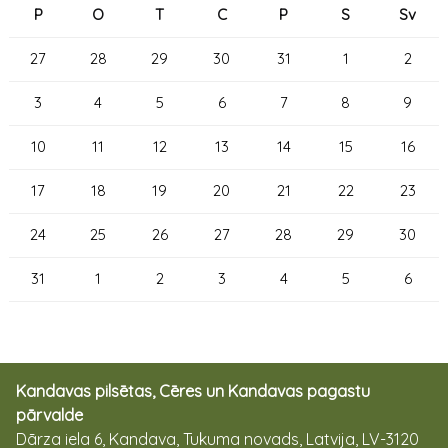
P
O
T
C
P
S
Sv
27
28
29
30
31
1
2
3
4
5
6
7
8
9
10
11
12
13
14
15
16
17
18
19
20
21
22
23
24
25
26
27
28
29
30
31
1
2
3
4
5
6
Kandavas pilsētas, Cēres un Kandavas pagastu
pārvalde
Dārza iela 6, Kandava, Tukuma novads, Latvija, LV-3120