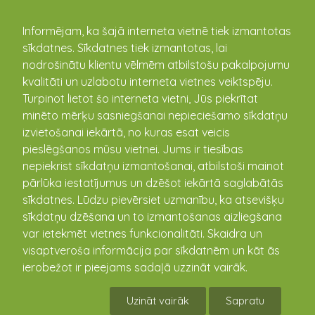
kandava.lv
Informējam, ka šajā interneta vietnē tiek izmantotas
sīkdatnes. Sīkdatnes tiek izmantotas, lai
PASĀKUMU
nodrošinātu klientu vēlmēm atbilstošu pakalpojumu
kvalitāti un uzlabotu interneta vietnes veiktspēju.
KALENDĀRS
Turpinot lietot šo interneta vietni, Jūs piekrītat
minēto mērķu sasniegšanai nepieciešamo sīkdatņu
izvietošanai iekārtā, no kuras esat veicis
pieslēgšanos mūsu vietnei. Jums ir tiesības
nepiekrist sīkdatņu izmantošanai, atbilstoši mainot
pārlūka iestatījumus un dzēšot iekārtā saglabātās
sīkdatnes. Lūdzu pievērsiet uzmanību, ka atsevišķu
sīkdatņu dzēšana un to izmantošanas aizliegšana
var ietekmēt vietnes funkcionalitāti. Skaidra un
visaptveroša informācija par sīkdatnēm un kāt ās
Uzņēmēju un iestāžu sporta
ierobežot ir pieejams sadaļā uzzināt vairāk.
spēles!
Uzināt vairāk
Sapratu