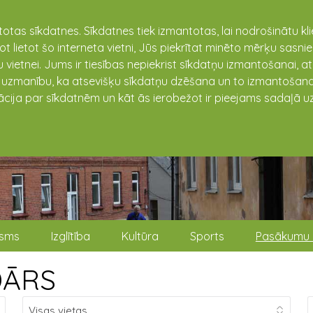
totas sīkdatnes. Sīkdatnes tiek izmantotas, lai nodrošinātu k
not lietot šo interneta vietni, Jūs piekrītat minēto mērķu sas
 vietnei. Jums ir tiesības nepiekrist sīkdatņu izmantošanai, a
t uzmanību, ka atsevišķu sīkdatņu dzēšana un to izmantošana
ācija par sīkdatnēm un kāt ās ierobežot ir pieejams sadaļā uz
isms
Izglītība
Kultūra
Sports
Pasākumu 
DĀRS