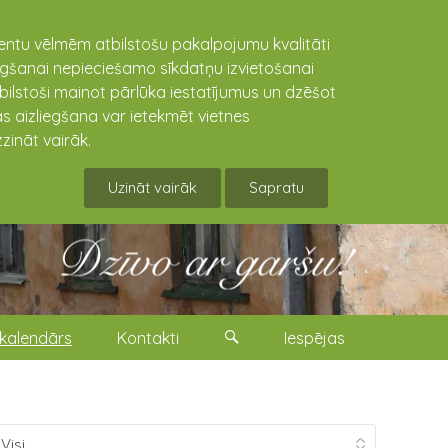
lientu vēlmēm atbilstošu pakalpojumu kvalitāti
niegšanai nepieciešamo sīkdatņu izvietošanai
tbilstoši mainot pārlūka iestatījumus un dzēšot
s aizliegšana var ietekmēt vietnes
zināt vairāk.
Uzināt vairāk
Sapratu
kalendārs
Kontakti
Iespējas