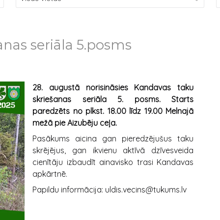
anas seriāla 5.posms
28. augustā norisināsies Kandavas taku
skriešanas seriāla 5. posms. Starts
paredzēts no plkst. 18.00 līdz 19.00 Melnajā
mežā pie Aizubēju ceļa.
Pasākums aicina gan pieredzējušus taku
skrējējus, gan ikvienu aktīvā dzīvesveida
cienītāju izbaudīt ainavisko trasi Kandavas
apkārtnē.
Papildu informācija: uldis.vecins@tukums.lv