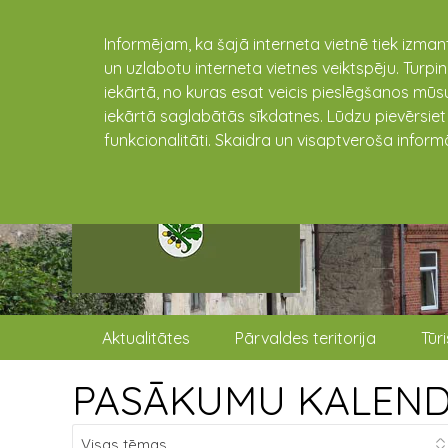
Informējam, ka šajā interneta vietnē tiek izman
un uzlabotu interneta vietnes veiktspēju. Turpi
iekārtā, no kuras esat veicis pieslēgšanos mūsu
iekārtā saglabātās sīkdatnes. Lūdzu pievērsie
funkcionalitāti. Skaidra un visaptveroša inform
Aktualitātes
Pārvaldes teritorija
Tūr
PASĀKUMU KALEN