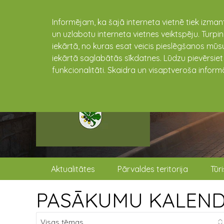
Informējam, ka šajā interneta vietnē tiek izman
un uzlabotu interneta vietnes veiktspēju. Turpi
iekārtā, no kuras esat veicis pieslēgšanos mūsu
iekārtā saglabātās sīkdatnes. Lūdzu pievērsie
funkcionalitāti. Skaidra un visaptveroša inform
Aktualitātes
Pārvaldes teritorija
Tūr
PASĀKUMU KALEN