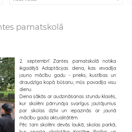
ntes pamatskolā
2. septembrī Zantes pamatskolā notika
ikgadējā Adaptācijas diena, kas ievadīja
jauno mācību gadu - prieks, kustības un
draudzīga kopā būšanu, mūs pavadīja visu
dienu.
Diena sākās ar audzināšanas stundu klasēs,
kur skolēni pārrunāja svarīgus jautājumus
par skolas dzīvi un iepazinās ar jaunā
mācību gada aktualitātēm.
Pēc tam skolēni devās laukā, skolas parkā,
kur sporta skolotāja Kristīne Poška un