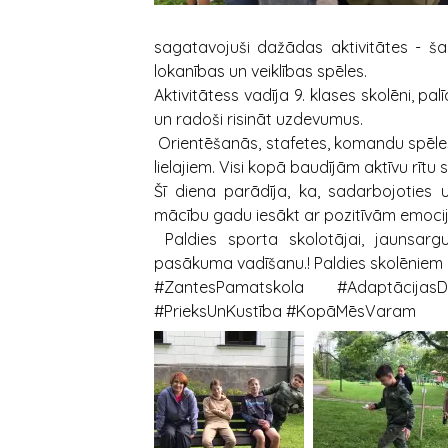
sagatavojuši dažādas aktivitātes - ša
lokanības un veiklības spēles.
Aktivitātess vadīja 9. klases skolēni, 
un radoši risināt uzdevumus.
Orientēšanās, stafetes, komandu spēles 
lielajiem. Visi kopā baudījām aktīvu rīt
Šī diena parādīja, ka, sadarbojoties
mācību gadu iesākt ar pozitīvām emoci
Paldies sporta skolotājai, jaunsargu
pasākuma vadīšanu.! Paldies skolēniem pa
#ZantesPamatskola #Adaptācija
#PrieksUnKustība #KopāMēsVaram