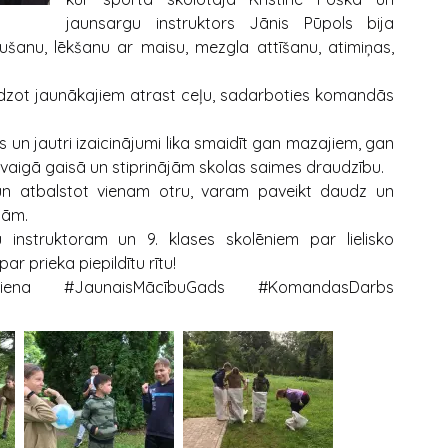
jaunsargu instruktors Jānis Pūpols bija
ušanu, lēkšanu ar maisu, mezgla attīšanu, atimiņas,
palīdzot jaunākajiem atrast ceļu, sadarboties komandās
un jautri izaicinājumi lika smaidīt gan mazajiem, gan
u svaigā gaisā un stiprinājām skolas saimes draudzību.
 un atbalstot vienam otru, varam paveikt daudz un
jām.
 instruktoram un 9. klases skolēniem par lielisko
r prieka piepildītu rītu!
sDiena #JaunaisMācībuGads #KomandasDarbs