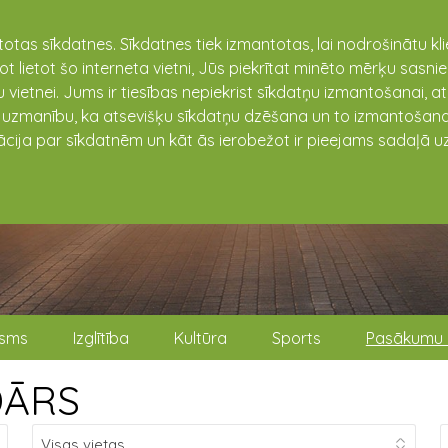
totas sīkdatnes. Sīkdatnes tiek izmantotas, lai nodrošinātu k
not lietot šo interneta vietni, Jūs piekrītat minēto mērķu sas
 vietnei. Jums ir tiesības nepiekrist sīkdatņu izmantošanai, a
t uzmanību, ka atsevišķu sīkdatņu dzēšana un to izmantošana
ācija par sīkdatnēm un kāt ās ierobežot ir pieejams sadaļā uz
isms
Izglītība
Kultūra
Sports
Pasākumu 
DĀRS