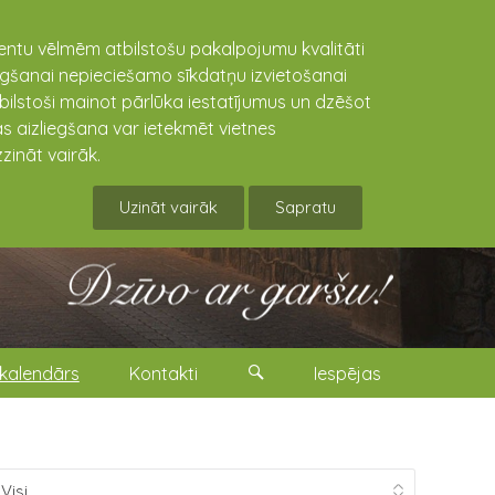
lientu vēlmēm atbilstošu pakalpojumu kvalitāti
niegšanai nepieciešamo sīkdatņu izvietošanai
tbilstoši mainot pārlūka iestatījumus un dzēšot
s aizliegšana var ietekmēt vietnes
zināt vairāk.
Uzināt vairāk
Sapratu
kalendārs
Kontakti
Iespējas