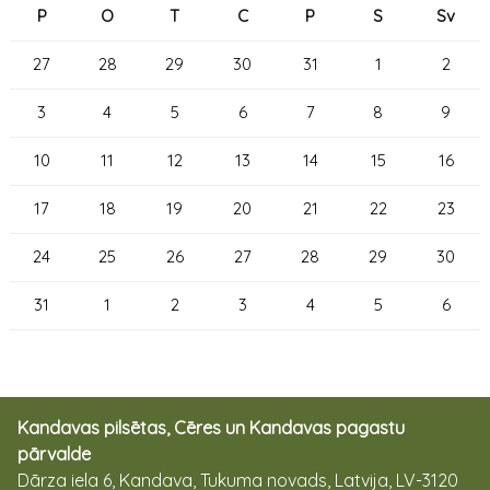
P
O
T
C
P
S
Sv
27
28
29
30
31
1
2
3
4
5
6
7
8
9
10
11
12
13
14
15
16
17
18
19
20
21
22
23
24
25
26
27
28
29
30
31
1
2
3
4
5
6
Kandavas pilsētas, Cēres un Kandavas pagastu
pārvalde
Dārza iela 6, Kandava, Tukuma novads, Latvija, LV-3120