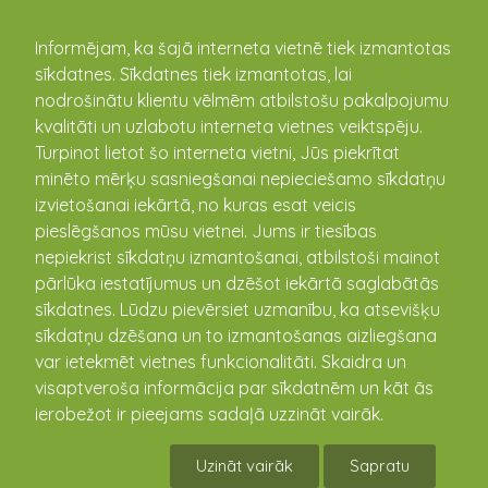
kandava.lv
Informējam, ka šajā interneta vietnē tiek izmantotas
sīkdatnes. Sīkdatnes tiek izmantotas, lai
PASĀKUMU
nodrošinātu klientu vēlmēm atbilstošu pakalpojumu
kvalitāti un uzlabotu interneta vietnes veiktspēju.
KALENDĀRS
Turpinot lietot šo interneta vietni, Jūs piekrītat
minēto mērķu sasniegšanai nepieciešamo sīkdatņu
izvietošanai iekārtā, no kuras esat veicis
pieslēgšanos mūsu vietnei. Jums ir tiesības
nepiekrist sīkdatņu izmantošanai, atbilstoši mainot
pārlūka iestatījumus un dzēšot iekārtā saglabātās
sīkdatnes. Lūdzu pievērsiet uzmanību, ka atsevišķu
sīkdatņu dzēšana un to izmantošanas aizliegšana
var ietekmēt vietnes funkcionalitāti. Skaidra un
visaptveroša informācija par sīkdatnēm un kāt ās
Pastalu darināšanas
ierobežot ir pieejams sadaļā uzzināt vairāk.
meistarklase Zantē
Uzināt vairāk
Sapratu