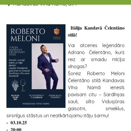
Kandavas vīna nams, SIA
Itālija Kandavā Čelentāno
stilā!
Vai atceries leģendāro
Adriano Čelentāno, kurš
reiz ar smaidu mīcīja
vīnogas?
Šoreiz Roberto Meloni
Čelentāno stilā Kandavas
Vīna Namā ienesīs
pavisam citu – Sardīnijas
sauli, silto Vidusjūras
gaisotni, smieklus,
sirsnīgus stāstus un neatkārtojamu itāļu šarmu!
- 03.10.25
- 20:00