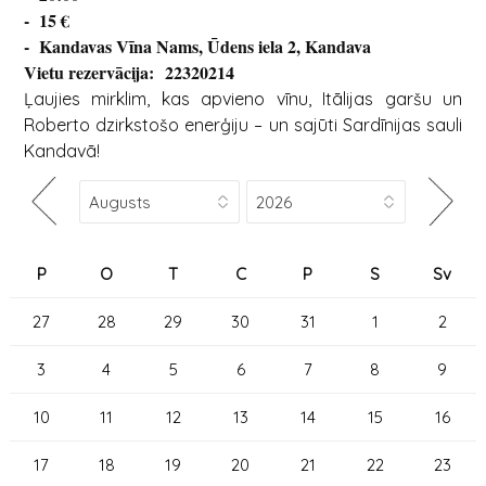
- 15 €
- Kandavas Vīna Nams, Ūdens iela 2, Kandava
Vietu rezervācija: 22320214
Ļaujies mirklim, kas apvieno vīnu, Itālijas garšu un
Roberto dzirkstošo enerģiju – un sajūti Sardīnijas sauli
Kandavā!
P
O
T
C
P
S
Sv
27
28
29
30
31
1
2
3
4
5
6
7
8
9
10
11
12
13
14
15
16
17
18
19
20
21
22
23