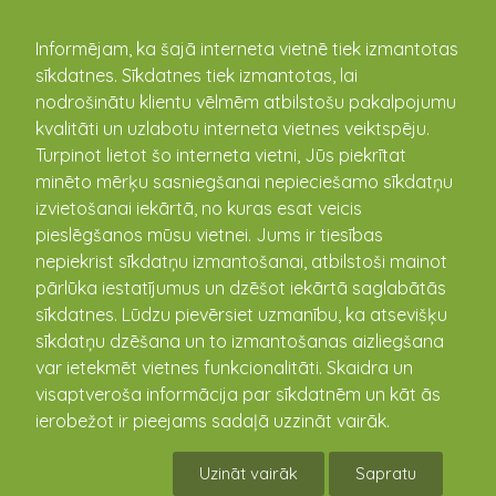
kandava.lv
Informējam, ka šajā interneta vietnē tiek izmantotas
sīkdatnes. Sīkdatnes tiek izmantotas, lai
PASĀKUMU
nodrošinātu klientu vēlmēm atbilstošu pakalpojumu
kvalitāti un uzlabotu interneta vietnes veiktspēju.
KALENDĀRS
Turpinot lietot šo interneta vietni, Jūs piekrītat
minēto mērķu sasniegšanai nepieciešamo sīkdatņu
izvietošanai iekārtā, no kuras esat veicis
pieslēgšanos mūsu vietnei. Jums ir tiesības
nepiekrist sīkdatņu izmantošanai, atbilstoši mainot
pārlūka iestatījumus un dzēšot iekārtā saglabātās
sīkdatnes. Lūdzu pievērsiet uzmanību, ka atsevišķu
sīkdatņu dzēšana un to izmantošanas aizliegšana
var ietekmēt vietnes funkcionalitāti. Skaidra un
visaptveroša informācija par sīkdatnēm un kāt ās
Roberto Meloni Kandavā!
ierobežot ir pieejams sadaļā uzzināt vairāk.
03.10.2025 20:00 - 22:00
Uzināt vairāk
Sapratu