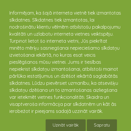
kandava.lv
Informējam, ka šajā interneta vietnē tiek izmantotas
sīkdatnes. Sīkdatnes tiek izmantotas, lai
PASĀKUMU
nodrošinātu klientu vēlmēm atbilstošu pakalpojumu
kvalitāti un uzlabotu interneta vietnes veiktspēju.
KALENDĀRS
Turpinot lietot šo interneta vietni, Jūs piekrītat
minēto mērķu sasniegšanai nepieciešamo sīkdatņu
izvietošanai iekārtā, no kuras esat veicis
pieslēgšanos mūsu vietnei. Jums ir tiesības
nepiekrist sīkdatņu izmantošanai, atbilstoši mainot
pārlūka iestatījumus un dzēšot iekārtā saglabātās
sīkdatnes. Lūdzu pievērsiet uzmanību, ka atsevišķu
sīkdatņu dzēšana un to izmantošanas aizliegšana
var ietekmēt vietnes funkcionalitāti. Skaidra un
visaptveroša informācija par sīkdatnēm un kāt ās
Pirmā mājās spēle
ierobežot ir pieejams sadaļā uzzināt vairāk.
Reģionālajā basketbola līgā!
Uzināt vairāk
Sapratu