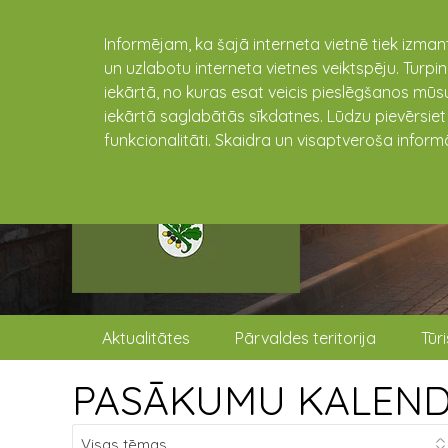
Informējam, ka šajā interneta vietnē tiek izman
un uzlabotu interneta vietnes veiktspēju. Turpi
iekārtā, no kuras esat veicis pieslēgšanos mūsu
iekārtā saglabātās sīkdatnes. Lūdzu pievērsie
funkcionalitāti. Skaidra un visaptveroša inform
Aktualitātes
Pārvaldes teritorija
Tūr
PASĀKUMU KALEN