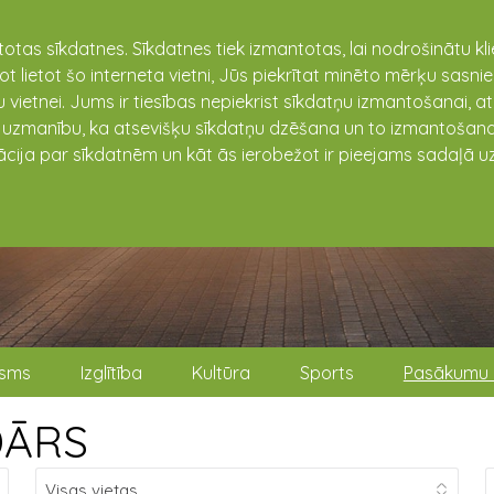
totas sīkdatnes. Sīkdatnes tiek izmantotas, lai nodrošinātu k
not lietot šo interneta vietni, Jūs piekrītat minēto mērķu sas
 vietnei. Jums ir tiesības nepiekrist sīkdatņu izmantošanai, a
t uzmanību, ka atsevišķu sīkdatņu dzēšana un to izmantošana
ācija par sīkdatnēm un kāt ās ierobežot ir pieejams sadaļā uz
isms
Izglītība
Kultūra
Sports
Pasākumu 
DĀRS