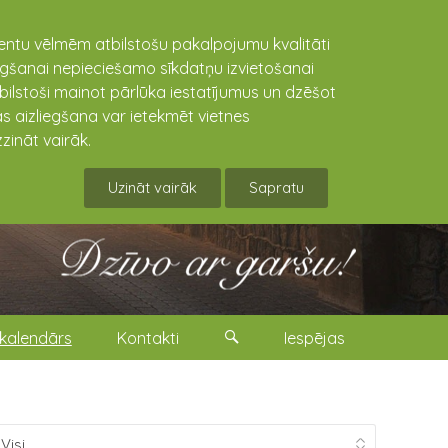
lientu vēlmēm atbilstošu pakalpojumu kvalitāti
niegšanai nepieciešamo sīkdatņu izvietošanai
tbilstoši mainot pārlūka iestatījumus un dzēšot
s aizliegšana var ietekmēt vietnes
zināt vairāk.
Uzināt vairāk
Sapratu
kalendārs
Kontakti
Iespējas