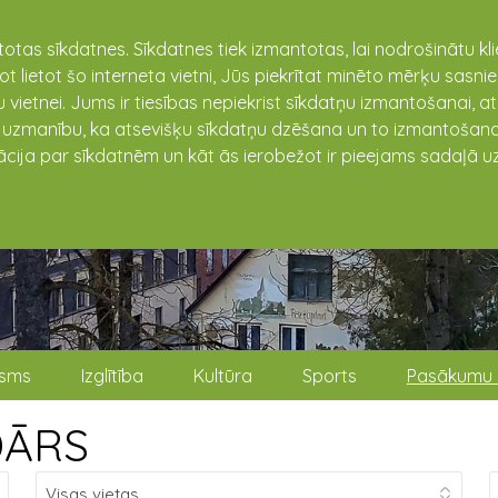
totas sīkdatnes. Sīkdatnes tiek izmantotas, lai nodrošinātu k
not lietot šo interneta vietni, Jūs piekrītat minēto mērķu sas
 vietnei. Jums ir tiesības nepiekrist sīkdatņu izmantošanai, a
t uzmanību, ka atsevišķu sīkdatņu dzēšana un to izmantošana
ācija par sīkdatnēm un kāt ās ierobežot ir pieejams sadaļā uz
isms
Izglītība
Kultūra
Sports
Pasākumu 
DĀRS