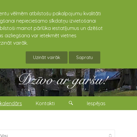
lientu vēlmēm atbilstošu pakalpojumu kvalitāti
niegšanai nepieciešamo sīkdatņu izvietošanai
tbilstoši mainot pārlūka iestatījumus un dzēšot
s aizliegšana var ietekmēt vietnes
zināt vairāk.
Uzināt vairāk
Sapratu
kalendārs
Kontakti
Iespējas