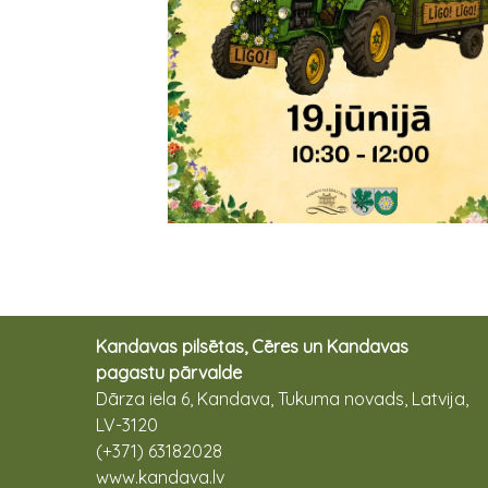
Kandavas pilsētas, Cēres un Kandavas
pagastu pārvalde
Dārza iela 6, Kandava, Tukuma novads, Latvija,
LV-3120
(+371) 63182028
www.kandava.lv