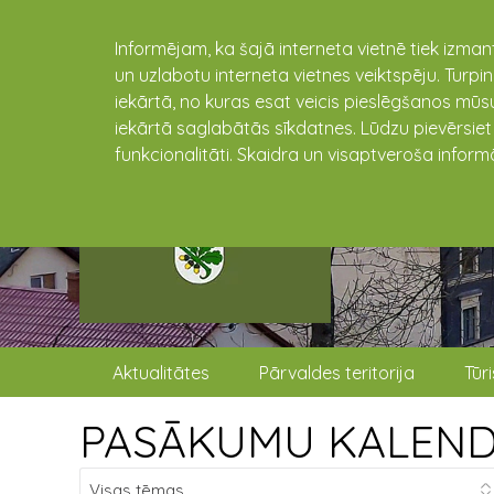
Informējam, ka šajā interneta vietnē tiek izman
un uzlabotu interneta vietnes veiktspēju. Turpi
iekārtā, no kuras esat veicis pieslēgšanos mūsu
iekārtā saglabātās sīkdatnes. Lūdzu pievērsie
funkcionalitāti. Skaidra un visaptveroša inform
Aktualitātes
Pārvaldes teritorija
Tūr
PASĀKUMU KALEN