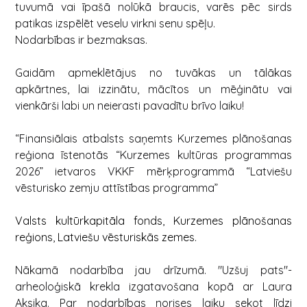
tuvumā vai īpašā nolūkā braucis, varēs pēc sirds
patikas izspēlēt veselu virkni senu spēļu.
Nodarbības ir bezmaksas.
Gaidām apmeklētājus no tuvākas un tālākas
apkārtnes, lai izzinātu, mācītos un mēģinātu vai
vienkārši labi un neierasti pavadītu brīvo laiku!
“Finansiālais atbalsts saņemts Kurzemes plānošanas
reģiona īstenotās “Kurzemes kultūras programmas
2026” ietvaros VKKF mērķprogrammā “Latviešu
vēsturisko zemju attīstības programma”
Valsts kultūrkapitāla fonds
,
Kurzemes plānošanas
reģions
,
Latviešu vēsturiskās zemes
.
Nākamā nodarbība jau drīzumā. "Uzšuj pats"-
arheoloģiskā krekla izgatavošana kopā ar Laura
Aksika. Par nodarbības norises laiku sekot līdzi