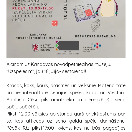
Aicinām uz Kandavas novadpētniecības muzeju.
"Uzspēlēsim", jau 18.jūlijā- sestdienā!!!
Krāsas, koks, kauls, prasmes un veiksme. Materialitāte
un nematerialitāte senajās spēlēs kopā ar Viesturu
Āboltiņu, Cēsu pils amatnieku un pieredzējušu seno
spēļu spēlētāju.
Plkst. 12:00 sāksies ap stundu garš priekšlasījums par
to, kas attiecas uz seno galda spēļu darināšanu.
Pēcāk līdz plkst.17:00 ikviens, kas nu būs pagadījies