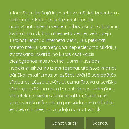
kandava.lv
Informējam, ka šajā interneta vietnē tiek izmantotas
sīkdatnes. Sīkdatnes tiek izmantotas, lai
PASĀKUMU
nodrošinātu klientu vēlmēm atbilstošu pakalpojumu
kvalitāti un uzlabotu interneta vietnes veiktspēju.
KALENDĀRS
Turpinot lietot šo interneta vietni, Jūs piekrītat
minēto mērķu sasniegšanai nepieciešamo sīkdatņu
izvietošanai iekārtā, no kuras esat veicis
pieslēgšanos mūsu vietnei. Jums ir tiesības
nepiekrist sīkdatņu izmantošanai, atbilstoši mainot
pārlūka iestatījumus un dzēšot iekārtā saglabātās
sīkdatnes. Lūdzu pievērsiet uzmanību, ka atsevišķu
sīkdatņu dzēšana un to izmantošanas aizliegšana
var ietekmēt vietnes funkcionalitāti. Skaidra un
visaptveroša informācija par sīkdatnēm un kāt ās
Krāsas, koks, kauls, prasmes
ierobežot ir pieejams sadaļā uzzināt vairāk.
un veiksme "Uzspēlēsim"
Uzināt vairāk
Sapratu