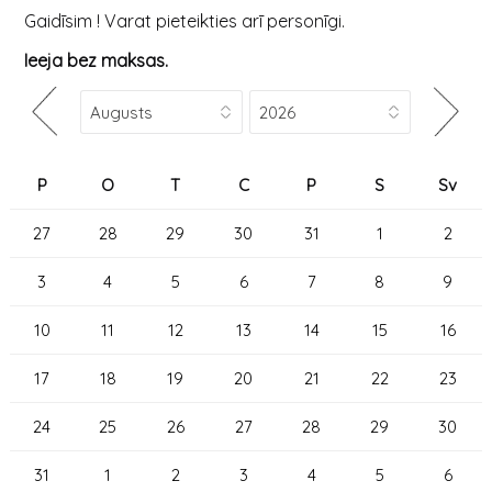
Gaidīsim ! Varat pieteikties arī personīgi.
Ieeja bez maksas.
P
O
T
C
P
S
Sv
27
28
29
30
31
1
2
3
4
5
6
7
8
9
10
11
12
13
14
15
16
17
18
19
20
21
22
23
24
25
26
27
28
29
30
31
1
2
3
4
5
6