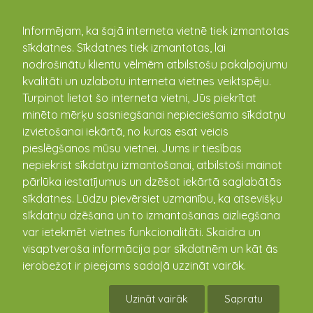
kandava.lv
Informējam, ka šajā interneta vietnē tiek izmantotas
sīkdatnes. Sīkdatnes tiek izmantotas, lai
PASĀKUMU
nodrošinātu klientu vēlmēm atbilstošu pakalpojumu
kvalitāti un uzlabotu interneta vietnes veiktspēju.
KALENDĀRS
Turpinot lietot šo interneta vietni, Jūs piekrītat
minēto mērķu sasniegšanai nepieciešamo sīkdatņu
izvietošanai iekārtā, no kuras esat veicis
pieslēgšanos mūsu vietnei. Jums ir tiesības
nepiekrist sīkdatņu izmantošanai, atbilstoši mainot
pārlūka iestatījumus un dzēšot iekārtā saglabātās
sīkdatnes. Lūdzu pievērsiet uzmanību, ka atsevišķu
sīkdatņu dzēšana un to izmantošanas aizliegšana
var ietekmēt vietnes funkcionalitāti. Skaidra un
visaptveroša informācija par sīkdatnēm un kāt ās
Veselības diena
ierobežot ir pieejams sadaļā uzzināt vairāk.
09.02.2017 17:00
Uzināt vairāk
Sapratu