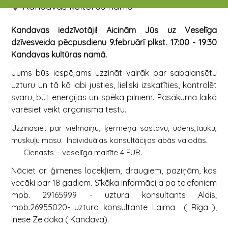
Kandavas kultūras nams
Kandavas iedzīvotāji! Aicinām Jūs uz Veselīga
dzīvesveida pēcpusdienu 9.februārī plkst. 17:00 - 19:30
Kandavas kultūras namā
.
Jums būs iespējams uzzināt vairāk par sabalansētu
uzturu un tā kā labi justies, lieliski izskatīties, kontrolēt
svaru, būt energījas un spēka pilniem. Pasākuma laikā
varēsiet veikt organisma testu.
Uzzināsiet par vielmaiņu, ķermeņa sastāvu, ūdens,tauku,
muskuļu masu. Individuālas konsultācijas abās valodās.
Cienasts – veselīga maltīte 4 EUR.
Nāciet ar ģimenes locekļiem, draugiem, paziņām, kas
vecāki par 18 gadiem. Sīkāka informācija pa telefoniem
mob. 29165999 - uztura konsultants Aldis;
mob.26955020- uztura konsultante Laima ( Rīga );
Inese Zeidaka ( Kandava).