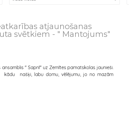
eatkarības atjaunošanas
auta svētkiem - " Mantojums"
s ansamblis " Sapnī" uz Zemītes pamatskolas jaunieši.
i - kādu našķi, labu domu, vēlējumu, jo no mazām