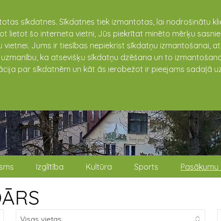
totas sīkdatnes. Sīkdatnes tiek izmantotas, lai nodrošinātu k
not lietot šo interneta vietni, Jūs piekrītat minēto mērķu sas
 vietnei. Jums ir tiesības nepiekrist sīkdatņu izmantošanai, a
t uzmanību, ka atsevišķu sīkdatņu dzēšana un to izmantošana
ācija par sīkdatnēm un kāt ās ierobežot ir pieejams sadaļā uz
isms
Izglītība
Kultūra
Sports
Pasākumu 
DĀRS