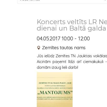
Koncerts veltīts LR N
dienai un Baltā gald
04.05.2017 10:00 - 12:00
Zemītes tautas nams
Jūs ielūdz Zemītes TN Jauktais vokālai
Aicinām paņemt līdzi arī ciemakukul
domām izaug lieli darbi!