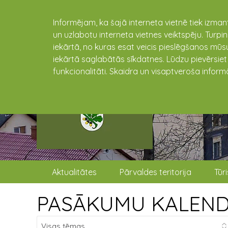
Informējam, ka šajā interneta vietnē tiek izman
un uzlabotu interneta vietnes veiktspēju. Turpi
iekārtā, no kuras esat veicis pieslēgšanos mūsu
iekārtā saglabātās sīkdatnes. Lūdzu pievērsie
funkcionalitāti. Skaidra un visaptveroša inform
Aktualitātes
Pārvaldes teritorija
Tūr
PASĀKUMU KALEN