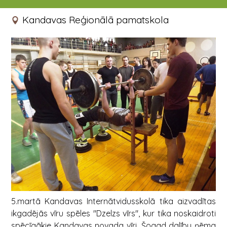
05.03.2014
Kandavas Reģionālā pamatskola
5.martā Kandavas Internātvidusskolā tika aizvadītas
ikgadējās vīru spēles "Dzelzs vīrs", kur tika noskaidroti
spēcīgākie Kandavas novada vīri. Šogad dalību ņēma