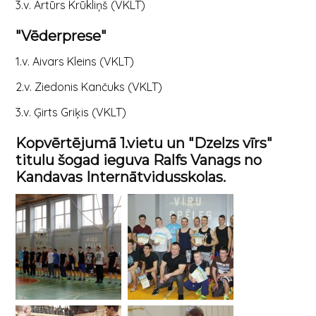
3.v. Artūrs Krūkliņš (VKLT)
"Vēderprese"
1.v. Aivars Kleins (VKLT)
2.v. Ziedonis Kančuks (VKLT)
3.v. Ģirts Griķis (VKLT)
Kopvērtējumā 1.vietu un "Dzelzs vīrs"
titulu šogad ieguva Ralfs Vanags no
Kandavas Internātvidusskolas.