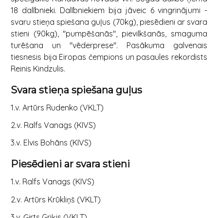
18 dalībnieki. Dalībniekiem bija jāveic 6 vingrinājumi -
svaru stieņa spiešana guļus (70kg), piesēdieni ar svara
stieni (90kg), "pumpēšanās", pievilkšanās, smaguma
turēšana un "vēderprese". Pasākuma galvenais
tiesnesis bija Eiropas čempions un pasaules rekordists
Reinis Kindzulis.
Svara stieņa spiešana guļus
1.v. Artūrs Rudenko (VKLT)
2.v. Ralfs Vanags (KIVS)
3.v. Elvis Bohāns (KIVS)
Piesēdieni ar svara stieni
1.v. Ralfs Vanags (KIVS)
2.v. Artūrs Krūkliņš (VKLT)
3.v. Ģirts Griķis (VKLT)