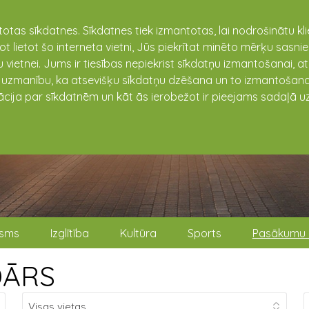
totas sīkdatnes. Sīkdatnes tiek izmantotas, lai nodrošinātu k
not lietot šo interneta vietni, Jūs piekrītat minēto mērķu sas
 vietnei. Jums ir tiesības nepiekrist sīkdatņu izmantošanai, a
t uzmanību, ka atsevišķu sīkdatņu dzēšana un to izmantošana
ācija par sīkdatnēm un kāt ās ierobežot ir pieejams sadaļā uz
isms
Izglītība
Kultūra
Sports
Pasākumu 
DĀRS