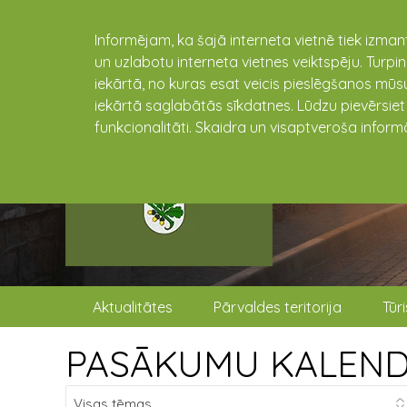
Informējam, ka šajā interneta vietnē tiek izman
un uzlabotu interneta vietnes veiktspēju. Turpi
iekārtā, no kuras esat veicis pieslēgšanos mūsu
iekārtā saglabātās sīkdatnes. Lūdzu pievērsie
funkcionalitāti. Skaidra un visaptveroša inform
Aktualitātes
Pārvaldes teritorija
Tūr
PASĀKUMU KALEN