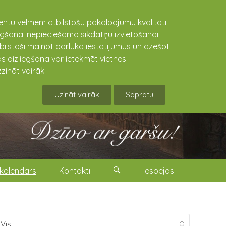
lientu vēlmēm atbilstošu pakalpojumu kvalitāti
niegšanai nepieciešamo sīkdatņu izvietošanai
tbilstoši mainot pārlūka iestatījumus un dzēšot
s aizliegšana var ietekmēt vietnes
zināt vairāk.
Uzināt vairāk
Sapratu
kalendārs
Kontakti
Iespējas