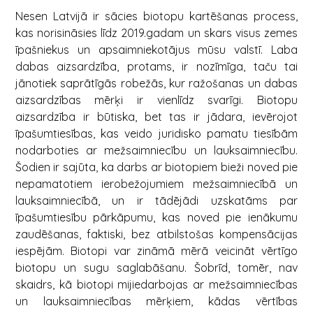
Nesen Latvijā ir sācies biotopu kartēšanas process,
kas norisināsies līdz 2019.gadam un skars visus zemes
īpašniekus un apsaimniekotājus mūsu valstī. Laba
dabas aizsardzība, protams, ir nozīmīga, taču tai
jānotiek saprātīgās robežās, kur ražošanas un dabas
aizsardzības mērķi ir vienlīdz svarīgi. Biotopu
aizsardzība ir būtiska, bet tas ir jādara, ievērojot
īpašumtiesības, kas veido juridisko pamatu tiesībām
nodarboties ar mežsaimniecību un lauksaimniecību.
Šodien ir sajūta, ka darbs ar biotopiem bieži noved pie
nepamatotiem ierobežojumiem mežsaimniecībā un
lauksaimniecībā, un ir tādējādi uzskatāms par
īpašumtiesību pārkāpumu, kas noved pie ienākumu
zaudēšanas, faktiski, bez atbilstošas kompensācijas
iespējām. Biotopi var zināmā mērā veicināt vērtīgo
biotopu un sugu saglabāšanu. Šobrīd, tomēr, nav
skaidrs, kā biotopi mijiedarbojas ar mežsaimniecības
un lauksaimniecības mērķiem, kādas vērtības