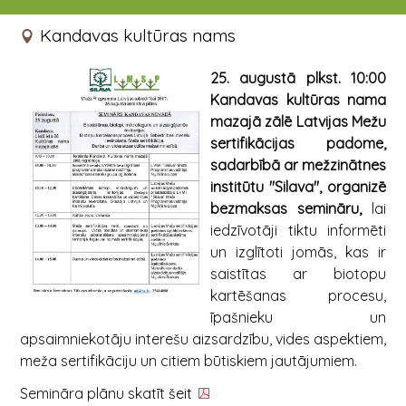
25.08.2017 10:00 - 14:00
Kandavas kultūras nams
25. augustā plkst. 10:00
Kandavas kultūras nama
mazajā zālē Latvijas Mežu
sertifikācijas padome,
sadarbībā ar mežzinātnes
institūtu "Silava", organizē
bezmaksas semināru,
lai
iedzīvotāji tiktu informēti
un izglītoti jomās, kas ir
saistītas ar biotopu
kartēšanas procesu,
īpašnieku un
apsaimniekotāju interešu aizsardzību, vides aspektiem,
meža sertifikāciju un citiem būtiskiem jautājumiem.
Semināra plānu skatīt
šeit