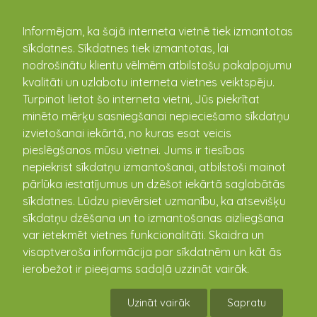
kandava.lv
Informējam, ka šajā interneta vietnē tiek izmantotas
sīkdatnes. Sīkdatnes tiek izmantotas, lai
PASĀKUMU
nodrošinātu klientu vēlmēm atbilstošu pakalpojumu
kvalitāti un uzlabotu interneta vietnes veiktspēju.
KALENDĀRS
Turpinot lietot šo interneta vietni, Jūs piekrītat
minēto mērķu sasniegšanai nepieciešamo sīkdatņu
izvietošanai iekārtā, no kuras esat veicis
pieslēgšanos mūsu vietnei. Jums ir tiesības
nepiekrist sīkdatņu izmantošanai, atbilstoši mainot
pārlūka iestatījumus un dzēšot iekārtā saglabātās
sīkdatnes. Lūdzu pievērsiet uzmanību, ka atsevišķu
sīkdatņu dzēšana un to izmantošanas aizliegšana
var ietekmēt vietnes funkcionalitāti. Skaidra un
visaptveroša informācija par sīkdatnēm un kāt ās
Bezmaksas seminārs par
ierobežot ir pieejams sadaļā uzzināt vairāk.
biotopu kartēšanas procesu
Uzināt vairāk
Sapratu