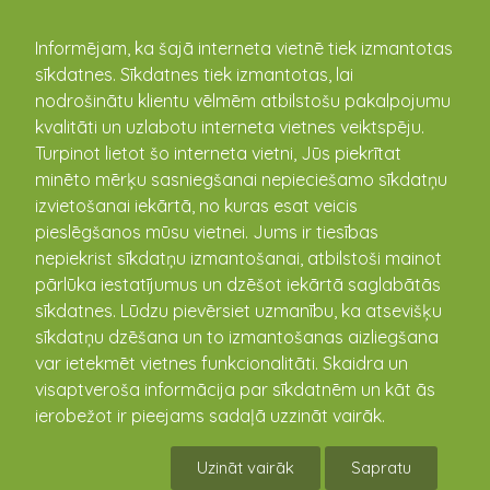
kandava.lv
Informējam, ka šajā interneta vietnē tiek izmantotas
sīkdatnes. Sīkdatnes tiek izmantotas, lai
PASĀKUMU
nodrošinātu klientu vēlmēm atbilstošu pakalpojumu
kvalitāti un uzlabotu interneta vietnes veiktspēju.
KALENDĀRS
Turpinot lietot šo interneta vietni, Jūs piekrītat
minēto mērķu sasniegšanai nepieciešamo sīkdatņu
izvietošanai iekārtā, no kuras esat veicis
pieslēgšanos mūsu vietnei. Jums ir tiesības
nepiekrist sīkdatņu izmantošanai, atbilstoši mainot
pārlūka iestatījumus un dzēšot iekārtā saglabātās
sīkdatnes. Lūdzu pievērsiet uzmanību, ka atsevišķu
sīkdatņu dzēšana un to izmantošanas aizliegšana
var ietekmēt vietnes funkcionalitāti. Skaidra un
visaptveroša informācija par sīkdatnēm un kāt ās
Seminārs “Mazais ieskats, kā
ierobežot ir pieejams sadaļā uzzināt vairāk.
veiksmīgi uzsākt mazo
Uzināt vairāk
Sapratu
biznesu mājražošanā”