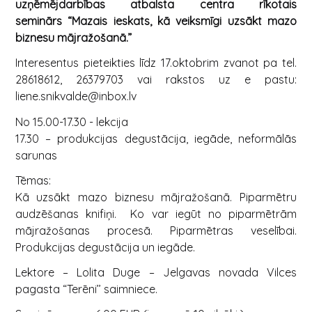
uzņēmējdarbības atbalsta centra rīkotais
seminārs
“Mazais ieskats, kā veiksmīgi uzsākt mazo
biznesu mājražošanā.”
Interesentus pieteikties līdz 17.oktobrim zvanot pa tel.
28618612, 26379703 vai rakstos uz e pastu:
liene.snikvalde@inbox.lv
No 15.00-17.30 - lekcija
17.30 – produkcijas degustācija, iegāde, neformālās
sarunas
Tēmas:
Kā uzsākt mazo biznesu mājražošanā. Piparmētru
audzēšanas knifiņi. Ko var iegūt no piparmētrām
mājražošanas procesā. Piparmētras veselībai.
Produkcijas degustācija un iegāde.
Lektore – Lolita Duge – Jelgavas novada Vilces
pagasta “Terēni’’ saimniece.