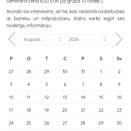
Semināra cena 6.00 EUR (ja grupā 10 cilvēki ).
Aicināti visi interesenti, arī tie, kas nedomā nodarboties
ar biznesu un mājražošanu. Katrs varēs iegūt sev
noderīgu informāciju.
P
O
T
C
P
S
Sv
27
28
29
30
31
1
2
3
4
5
6
7
8
9
10
11
12
13
14
15
16
17
18
19
20
21
22
23
24
25
26
27
28
29
30