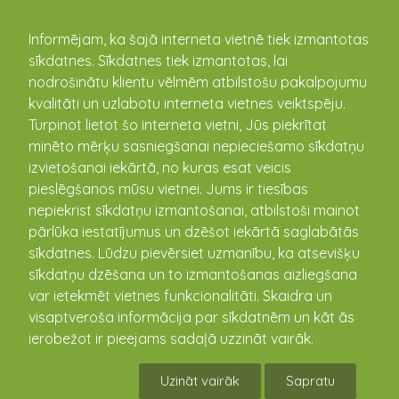
kandava.lv
Informējam, ka šajā interneta vietnē tiek izmantotas
sīkdatnes. Sīkdatnes tiek izmantotas, lai
PASĀKUMU
nodrošinātu klientu vēlmēm atbilstošu pakalpojumu
kvalitāti un uzlabotu interneta vietnes veiktspēju.
KALENDĀRS
Turpinot lietot šo interneta vietni, Jūs piekrītat
minēto mērķu sasniegšanai nepieciešamo sīkdatņu
izvietošanai iekārtā, no kuras esat veicis
pieslēgšanos mūsu vietnei. Jums ir tiesības
nepiekrist sīkdatņu izmantošanai, atbilstoši mainot
pārlūka iestatījumus un dzēšot iekārtā saglabātās
sīkdatnes. Lūdzu pievērsiet uzmanību, ka atsevišķu
sīkdatņu dzēšana un to izmantošanas aizliegšana
var ietekmēt vietnes funkcionalitāti. Skaidra un
visaptveroša informācija par sīkdatnēm un kāt ās
Lekciju cikls "10 baušļi un to
ierobežot ir pieejams sadaļā uzzināt vairāk.
saistība ar mūsu ikdienu"
Uzināt vairāk
Sapratu