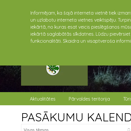
Informējam, ka šajā interneta vietnē tiek izman
un uzlabotu interneta vietnes veiktspēju. Turpi
iekārtā, no kuras esat veicis pieslēgšanos mūsu
iekārtā saglabātās sīkdatnes. Lūdzu pievērsie
funkcionalitāti. Skaidra un visaptveroša inform
Aktualitātes
Pārvaldes teritorija
Tūr
PASĀKUMU KALEN