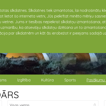
totas sīkdatnes. Sīkdatnes tiek izmantotas, lai nodrošinātu k
not lietot šo interneta vietni, Jūs piekrītat minēto mērķu sas
 vietnei. Jums ir tiesības nepiekrist sīkdatņu izmantošanai, a
t uzmanību, ka atsevišķu sīkdatņu dzēšana un to izmantošana
ācija par sīkdatnēm un kāt ās ierobežot ir pieejams sadaļā uz
isms
Izglītība
Kultūra
Sports
Pasākumu 
DĀRS