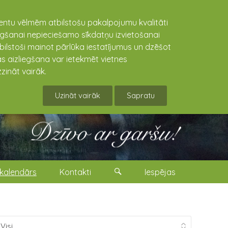
lientu vēlmēm atbilstošu pakalpojumu kvalitāti
niegšanai nepieciešamo sīkdatņu izvietošanai
tbilstoši mainot pārlūka iestatījumus un dzēšot
s aizliegšana var ietekmēt vietnes
zināt vairāk.
Uzināt vairāk
Sapratu
kalendārs
Kontakti
Iespējas