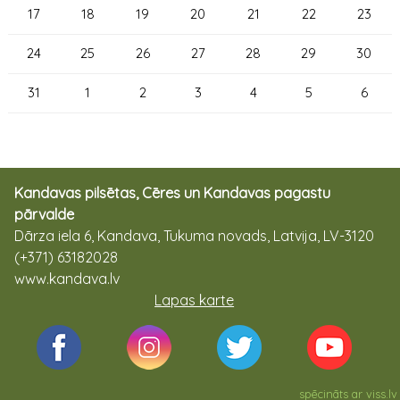
17
18
19
20
21
22
23
24
25
26
27
28
29
30
31
1
2
3
4
5
6
Kandavas pilsētas, Cēres un Kandavas pagastu
pārvalde
Dārza iela 6, Kandava, Tukuma novads, Latvija, LV-3120
(+371) 63182028
www.kandava.lv
Lapas karte
spēcināts ar
viss.lv