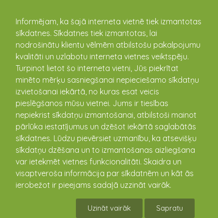
kandava.lv
Informējam, ka šajā interneta vietnē tiek izmantotas
sīkdatnes. Sīkdatnes tiek izmantotas, lai
PASĀKUMU
nodrošinātu klientu vēlmēm atbilstošu pakalpojumu
kvalitāti un uzlabotu interneta vietnes veiktspēju.
KALENDĀRS
Turpinot lietot šo interneta vietni, Jūs piekrītat
minēto mērķu sasniegšanai nepieciešamo sīkdatņu
izvietošanai iekārtā, no kuras esat veicis
pieslēgšanos mūsu vietnei. Jums ir tiesības
nepiekrist sīkdatņu izmantošanai, atbilstoši mainot
pārlūka iestatījumus un dzēšot iekārtā saglabātās
sīkdatnes. Lūdzu pievērsiet uzmanību, ka atsevišķu
sīkdatņu dzēšana un to izmantošanas aizliegšana
var ietekmēt vietnes funkcionalitāti. Skaidra un
visaptveroša informācija par sīkdatnēm un kāt ās
Fonda "Haleva dienests"
ierobežot ir pieejams sadaļā uzzināt vairāk.
labdarības pasākums Zantes
Uzināt vairāk
Sapratu
pagasta ģimenēm