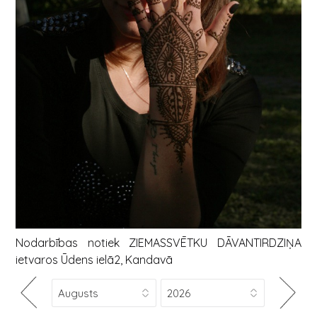
Nodarbības notiek ZIEMASSVĒTKU DĀVANTIRDZIŅA
ietvaros Ūdens ielā2, Kandavā