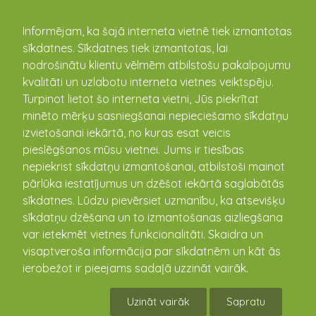
kandava.lv
Informējam, ka šajā interneta vietnē tiek izmantotas
sīkdatnes. Sīkdatnes tiek izmantotas, lai
PASĀKUMU
nodrošinātu klientu vēlmēm atbilstošu pakalpojumu
kvalitāti un uzlabotu interneta vietnes veiktspēju.
KALENDĀRS
Turpinot lietot šo interneta vietni, Jūs piekrītat
minēto mērķu sasniegšanai nepieciešamo sīkdatņu
izvietošanai iekārtā, no kuras esat veicis
pieslēgšanos mūsu vietnei. Jums ir tiesības
nepiekrist sīkdatņu izmantošanai, atbilstoši mainot
pārlūka iestatījumus un dzēšot iekārtā saglabātās
sīkdatnes. Lūdzu pievērsiet uzmanību, ka atsevišķu
sīkdatņu dzēšana un to izmantošanas aizliegšana
var ietekmēt vietnes funkcionalitāti. Skaidra un
visaptveroša informācija par sīkdatnēm un kāt ās
Radošā darbnīca- zīmēt ar
ierobežot ir pieejams sadaļā uzzināt vairāk.
hennu
Uzināt vairāk
Sapratu